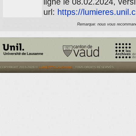
ligne le 08.02.2024, vers
url:
https://
lumieres.unil.
Remarque: nous vous recommandons
COPYRIGHT 2013-2026 ©
LUMIÈRES.LAUSANNE
. TOUS DROITS RÉSERVÉS.