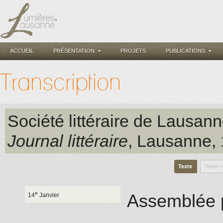
ACCUEIL
PRÉSENTATION
PROJETS
PUBLICATIONS
Transcription
Société littéraire de Lausan
Journal littéraire
, Lausanne
,
Texte
Texte +
e
Assemblée 
14
Janvier