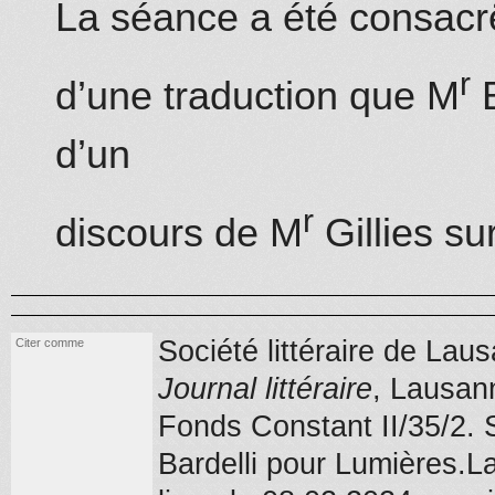
La séance a été consacrë
r
d’une traduction que M
B
d’un
r
discours de M
Gillies s
Société littéraire de La
Citer comme
Journal littéraire
,
Lausan
Fonds Constant II/35/2
.
S
Bardelli pour Lumières.L