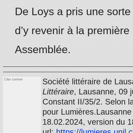
De Loys a pris une sort
d’y
revenir à la première
Assemblée.
Société littéraire de Laus
Citer comme
Littéraire
,
Lausanne,
09 j
Constant II/35/2
.
Selon la
pour Lumières.Lausanne (
18.02.2024, version du 1
url:
https://
lumieres.unil.