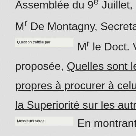
e
Assemblée du 9
Juillet,
r
M
De Montagny, Secreta
r
Question traittée par
M
le Doct. V
proposée,
Quelles sont l
propres à procurer à cel
la Superiorité sur les a
En montrant
Messieurs Verdeil