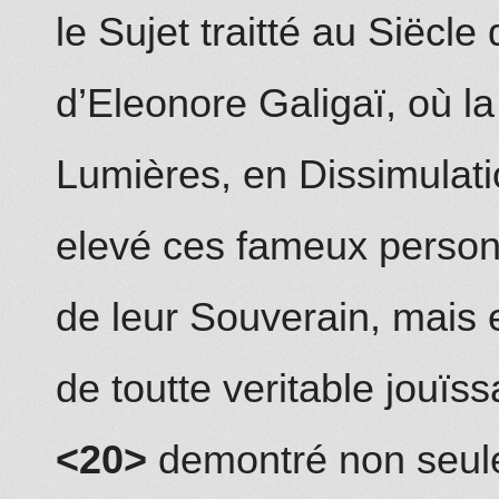
le Sujet traitté au Siëcl
d’Eleonore Galigaï,
où
la
Lumières, en Dissimulati
elevé ces fameux pers
de leur Souverain, mais e
de toutte veritable jouïs
<20>
demontré non seule