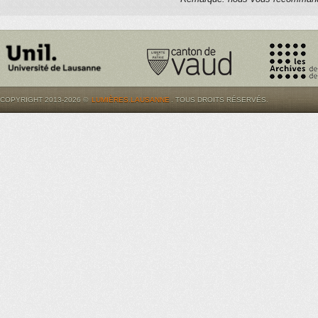
COPYRIGHT 2013-2026 ©
LUMIÈRES.LAUSANNE
. TOUS DROITS RÉSERVÉS.