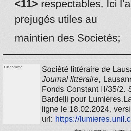
<11>
respectables. Ici l’
prejugés utiles au
maintien des Societés;
Société littéraire de Lau
Citer comme
Journal littéraire
,
Lausan
Fonds Constant II/35/2
.
S
Bardelli pour Lumières.L
ligne le 18.02.2024, vers
url:
https://
lumieres.unil.
Remarque: nous vous recommandons