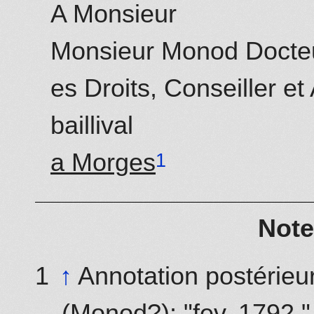
A Monsieur
Monsieur Monod Docte
es Droits, Conseiller e
baillival
a Morges
Note
↑
Annotation postérieu
(Monod?): "fev. 1792."