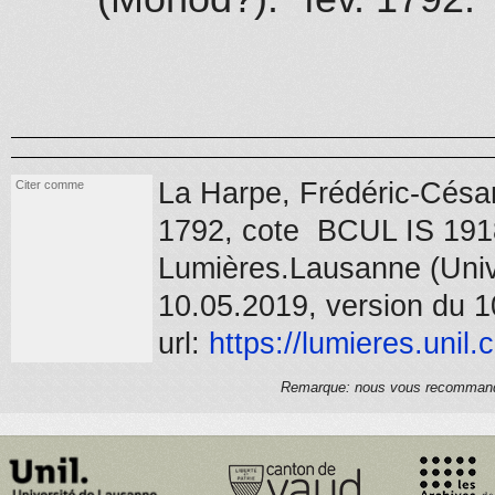
La Harpe, Frédéric-Césa
Citer comme
1792
, cote BCUL IS 191
Lumières.Lausanne (Unive
10.05.2019, version du 1
url:
https://
lumieres.unil.
Remarque: nous vous recommandons