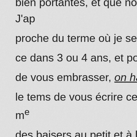
bien portantes, et que n
J'ap
proche du terme où je ser
ce dans 3 ou 4 ans, et
po
de vous embrasser,
on h
le tems de vous écrire c
e
m
des baisers au petit et à 