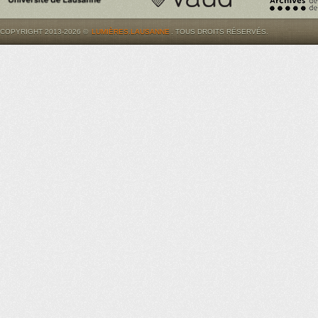
COPYRIGHT 2013-2026 ©
LUMIÈRES.LAUSANNE
. TOUS DROITS RÉSERVÉS.