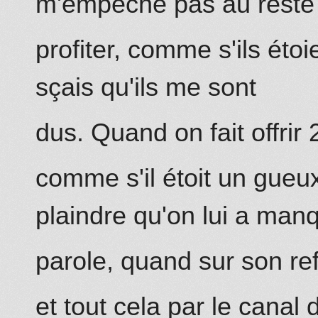
m'empêche pas
au reste
profiter, co
mm
e s'ils
étoi
sçais qu'ils me sont
dus. Quand on fait offrir
co
mm
e s'il étoit un gueu
plaindre qu'on lui a man
parole, quand
sur son re
et tout cela par le canal