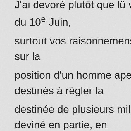
J'ai devoré plutôt que lû 
e
du 10
Juin,
surtout vos raisonnemens
sur
l
a
position d'un ho
mm
e ape
destinés à régler la
destinée de plusieurs mil
deviné en partie, en