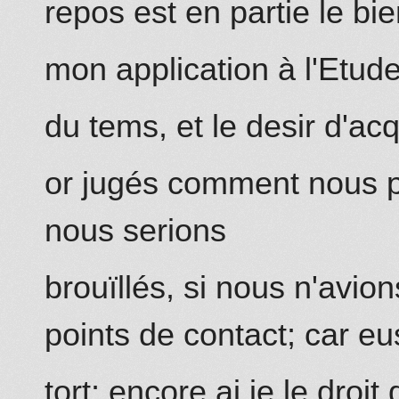
repos est en partie le b
mon application à l'Etud
du tems, et le desir d'acq
or jugés co
mm
ent nous 
nous serions
brouïllés, si nous n'avio
points de contact; car eu
tort; encore ai
je
le droit 