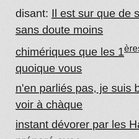
disant:
Il est sur que de 
sans doute moins
ère
chimériques que les 1
quoique vous
n'en parliés pas, je suis
voir à chàque
instant dévorer par les 