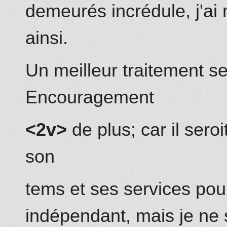
demeurés incrédule, j'ai
ainsi.
Un meilleur traitement s
Encouragement
<2v>
de plus;
car il seroi
s
on
tems et
s
es services pour
indépendant, mais je ne 