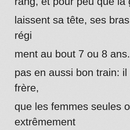
rang, et pour peu que la 
laissent sa tête, ses bras
régi
ment au bout 7 ou 8 ans.
pas en aussi bon train: i
frère,
que les fe
mm
es
seules
on
extrêmement