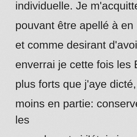
individuelle. Je m'acquit
pouvant être apellé à en
et co
mm
e desirant d'avo
enverrai je cette fois
l
es 
plus forts
que j'aye dicté,
moins en partie: conservé
les