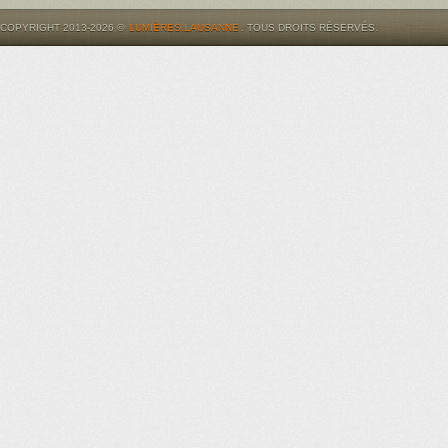
COPYRIGHT 2013-2026 ©
LUMIÈRES.LAUSANNE
. TOUS DROITS RÉSERVÉS.