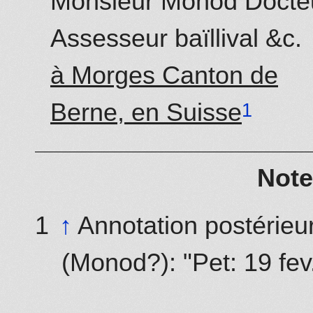
Monsieur Monod Docteu
Assesseur baïllival &c.
à Morges Canton de
Berne, en Suisse
Note
↑
Annotation postérieu
(Monod?): "Pet: 19 fev