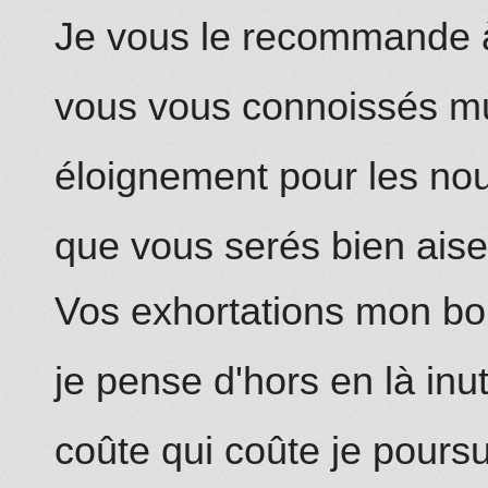
Je vous le reco
mm
ande 
vous vous connoissés mu
éloignement pour les nou
que vous serés bien ais
Vos exhortations mon bo
je pense d'hors
en là
inut
coûte qui coûte j
e
poursu