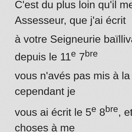
C'est du plus loin qu'il
Assesseur, que j'ai écrit
à votre Seigneurie baïlli
e
bre
depuis le 11
7
vous n'avés pas mis à la
cependant je
e
bre
vous ai écrit le 5
8
, e
choses à me