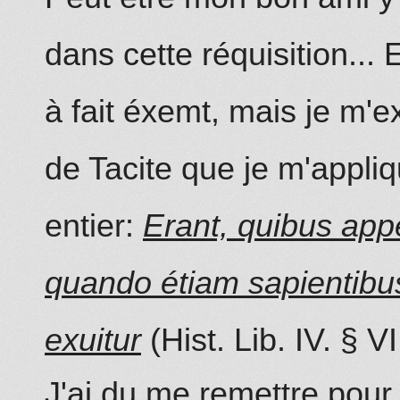
dans cette réquisition... 
à fait éxemt, mais je m'
de Tacite que je m'appli
entier:
Erant, quibus app
quando étiam sapientibu
exuitur
(Hist. Lib. IV. § VI
J'ai du me remettre pour