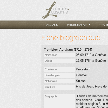
ACCUEIL
PRÉSENTATION
PROJ
Fiche biographique
Trembley, Abraham (1710 - 1784)
03.09.1710 à Genève
Naissance
12.05.1784 à Genève
Décès
Protestant
Confession
Genève
Lieu d'origine
Suisse
Nationalité
Fils de Jean. Frère de
Etat civil
"Etudes de mathématiqu
Biographie
des années 1730). T. f
résident anglais à La 
en Allemagne. Définitiv