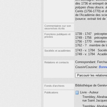
dès 1736 et entreprit d
polypes d'eau douce, à
Cents (1756-1770) et 
de l'Académie des scie
(source: extrait tiré de
Commentaires sur son
oeuvre/ses écrits
1739 - 1747 précepte
Fonctions publiques et
privées
1749 - 1756 précepte
1756 - 1770 membre d
1762 - ? membre de l
1743 - v. 1784 Société
Sociétés et académies
1749 - v. 1784 Académ
Correspondant: Fercha
Relations et contacts
Cousin/Cousine:
Bonne
Parcourir les relation
Bibliothèque de Genève
Fonds d'archives
Livre - Auteur
Publications
Trembley, Abrah
rue Saint Jacques
Trembley, Abrah