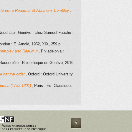
ite entre Réaumur et Abraham Trembley
,
Neuchâtel; Genève
: chez Samuel Fauche
:
London
: E. Arnold
, 1952
, XIX, 259 p.
, Trembley and Réaumur
, Philadelphia
:
Baconnière
: Bibliothèque de Genève
, 2010
,
e natural order
, Oxford
: Oxford University
ances (1733-1801)
, Paris
: Ed. Classiques