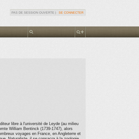
PAS DE SESSION OUVERTE |
SE CONNECTER
eur libre à l'université de Leyde (au milieu
omte William Bentinck (1739-1747), alors
 nombreux voyages en France, en Angleterre et
ue. Naturaliste, il se consacra à la zoologie