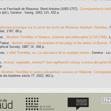
am
et Ferchault de Réaumur, René Antoine (1683-1757)
,
Correspondance inéd
 (éd.)
, Genève
: Georg
, 1943
, LVI, 432 p.
Mémoire historique sur la vie et les écrits de Monsieur Abraham Trembley
, 
art
, 1787
, 88 p.
dal
,
Abraham Trembley of Geneva: scientist and philosopher (1710-1784)
, 
Parker
,
Nature's enigma: the problem of the polyp in the letters of Bonnet
phical Society
, 1987
, IX, 266 p.
mes
,
L'effet Trembley, ou, La naissance de la zoologie marine
, Genève
: La 
h
,
Animal, vegetable, mineral?: how eighteenth century science disrupted th
p.
,
Abraham Trembley et autres précepteurs suisses en Hollande. Correspond
e le dix-huitième siècle 77
, 2022
, 462 p.