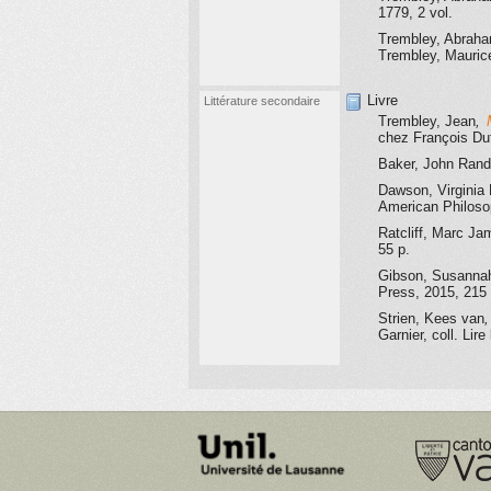
1779
, 2 vol.
Trembley, Abrah
Trembley, Maurice
Livre
Littérature secondaire
Trembley, Jean
,
chez François Duf
Baker, John Ran
Dawson, Virginia 
American Philoso
Ratcliff, Marc Ja
55 p.
Gibson, Susanna
Press
, 2015
, 215 
Strien, Kees van
Garnier
, coll. Lir