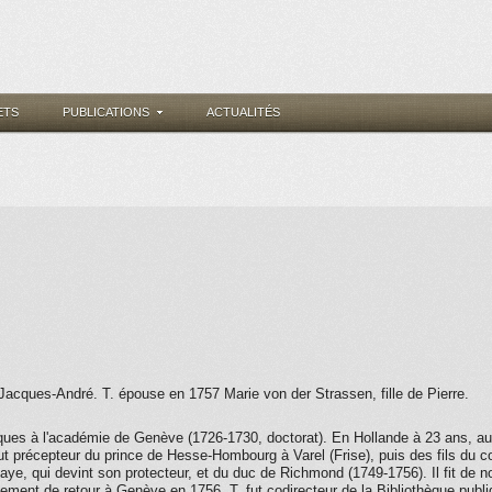
ETS
PUBLICATIONS
ACTUALITÉS
 Jacques-André. T. épouse en 1757 Marie von der Strassen, fille de Pierre.
es à l'académie de Genève (1726-1730, doctorat). En Hollande à 23 ans, audit
ut précepteur du prince de Hesse-Hombourg à Varel (Frise), puis des fils du c
Haye, qui devint son protecteur, et du duc de Richmond (1749-1756). Il fit de
ement de retour à Genève en 1756, T. fut codirecteur de la Bibliothèque publiq