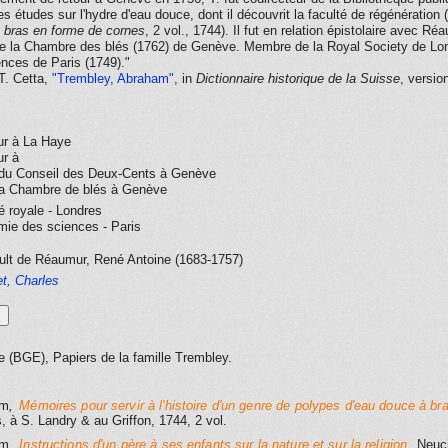
es études sur l'hydre d'eau douce, dont il découvrit la faculté de régénération (
 bras en forme de cornes
, 2 vol., 1744). Il fut en relation épistolaire avec
de la Chambre des blés (1762) de Genève. Membre de la Royal Society de Lon
nces de Paris (1749)."
 T. Cetta,
"Trembley, Abraham"
, in
Dictionnaire historique de la Suisse
, versio
ur à La Haye
ur à
u Conseil des Deux-Cents à Genève
a Chambre de blés à Genève
 royale - Londres
ie des sciences - Paris
ult de Réaumur, René Antoine (1683-1757)
t, Charles
s
 (BGE), Papiers de la famille Trembley.
am
,
Mémoires pour servir à l'histoire d'un genre de polypes d'eau douce à b
, à S. Landry & au Griffon
, 1744
, 2 vol.
am
,
Instructions d'un père à ses enfants sur la nature et sur la religion
, Neuc