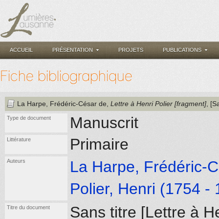
ACCUEIL
PRÉSENTATION
PROJETS
PUBLICATIONS
Fiche bibliographique
La Harpe, Frédéric-César de
,
Lettre à Henri Polier [fragment]
, [S
Manuscrit
Type de document
Primaire
Littérature
Auteurs
La Harpe, Frédéric-C
Polier, Henri (1754 -
Sans titre [Lettre à H
Titre du document