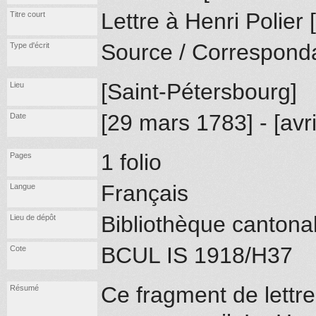
Lettre à Henri Polier 
Titre court
Source / Correspond
Type d'écrit
[Saint-Pétersbourg]
Lieu
[29 mars 1783] - [avri
Date
1 folio
Pages
Français
Langue
Bibliothèque cantona
Lieu de dépôt
BCUL IS 1918/H37
Cote
Ce fragment de lettre
Résumé