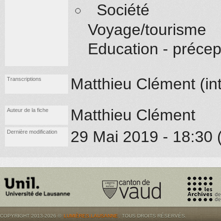
Société
Voyage/tourisme
Education - précep
Matthieu Clément (
in
Transcriptions
Matthieu Clément
Auteur de la fiche
29 Mai 2019 - 18:30 (
Dernière modification
COPYRIGHT 2013-2026 ©
LUMIÈRES.LAUSANNE
. TOUS DROITS RÉSERVÉS.