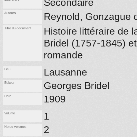
Secondaire
Auteurs
Reynold, Gonzague
Histoire littéraire de
Titre du document
Bridel (1757-1845) et 
romande
Lausanne
Lieu
Georges Bridel
Editeur
1909
Date
1
Volume
2
Nb de volumes