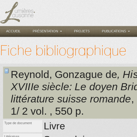
ACCUEIL
PRÉSENTATION
PROJETS
PUBLICATIONS
Fiche bibliographique
Reynold, Gonzague de
, Hi
XVIIIe siècle: Le doyen Bri
littérature suisse romande
,
1/ 2 vol.
, 550 p.
Livre
Type de document
Littérature