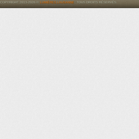
COPYRIGHT 2013-2026 ©
LUMIÈRES.LAUSANNE
. TOUS DROITS RÉSERVÉS.