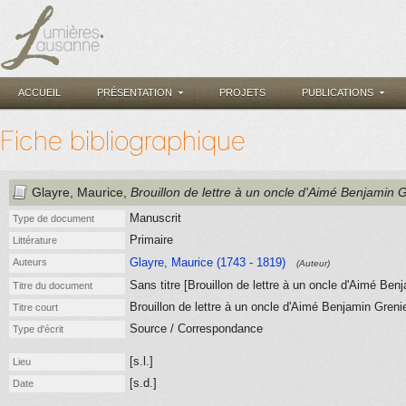
ACCUEIL
PRÉSENTATION
PROJETS
PUBLICATIONS
Fiche bibliographique
Glayre, Maurice
,
Brouillon de lettre à un oncle d'Aimé Benjamin 
Manuscrit
Type de document
Primaire
Littérature
Glayre, Maurice (1743 - 1819)
Auteurs
(Auteur)
Sans titre [Brouillon de lettre à un oncle d'Aimé Benj
Titre du document
Brouillon de lettre à un oncle d'Aimé Benjamin Greni
Titre court
Source / Correspondance
Type d'écrit
[s.l.]
Lieu
[s.d.]
Date