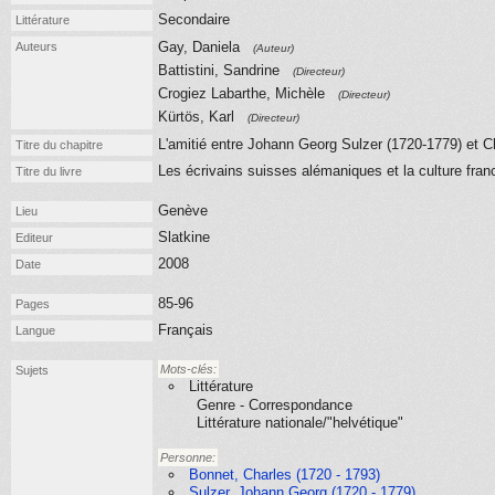
Secondaire
Littérature
Gay, Daniela
Auteurs
(Auteur)
Battistini, Sandrine
(Directeur)
Crogiez Labarthe, Michèle
(Directeur)
Kürtös, Karl
(Directeur)
L'amitié entre Johann Georg Sulzer (1720-1779) et 
Titre du chapitre
Les écrivains suisses alémaniques et la culture fra
Titre du livre
Genève
Lieu
Slatkine
Editeur
2008
Date
85-96
Pages
Français
Langue
Mots-clés:
Sujets
Littérature
Genre - Correspondance
Littérature nationale/"helvétique"
Personne:
Bonnet, Charles (1720 - 1793)
Sulzer, Johann Georg (1720 - 1779)