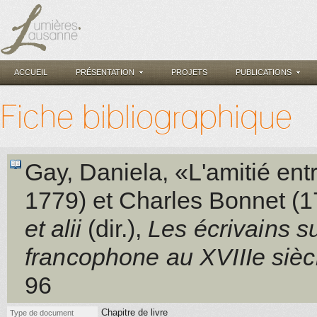
ACCUEIL
PRÉSENTATION
PROJETS
PUBLICATIONS
Fiche bibliographique
Gay, Daniela
, «L'amitié en
1779) et Charles Bonnet (
et alii
(dir.)
,
Les écrivains s
francophone au XVIIIe sièc
96
Chapitre de livre
Type de document