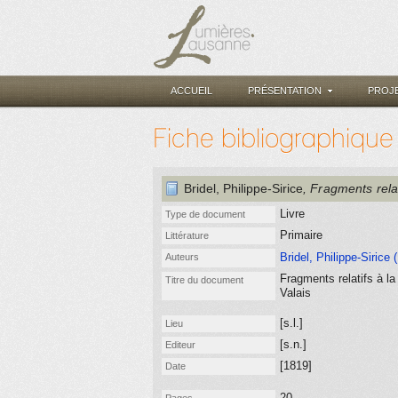
ACCUEIL
PRÉSENTATION
PROJ
Fiche bibliographique
Bridel, Philippe-Sirice
, Fragments rela
Livre
Type de document
Primaire
Littérature
Bridel, Philippe-Sirice 
Auteurs
Fragments relatifs à l
Titre du document
Valais
[s.l.]
Lieu
[s.n.]
Editeur
[1819]
Date
20