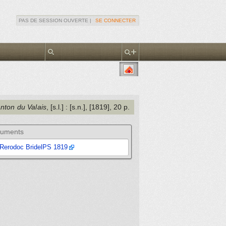
PAS DE SESSION OUVERTE |
SE CONNECTER
anton du Valais
, [s.l.]
: [s.n.]
, [1819]
, 20 p.
uments
Rerodoc BridelPS 1819