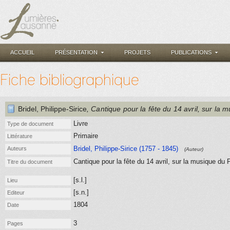
ACCUEIL
PRÉSENTATION
PROJETS
PUBLICATIONS
Fiche bibliographique
Bridel, Philippe-Sirice
, Cantique pour la fête du 14 avril, sur la 
Livre
Type de document
Primaire
Littérature
Bridel, Philippe-Sirice (1757 - 1845)
Auteurs
(Auteur)
Cantique pour la fête du 14 avril, sur la musique du 
Titre du document
[s.l.]
Lieu
[s.n.]
Editeur
1804
Date
3
Pages