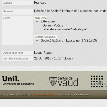
Français
Langue
Dédiée à la Société littéraire de Lausanne, par un 
Résumé
Mots-clés:
Sujets
Littérature
Genre - Poésie
Littérature nationale/"helvétique"
Société/Académie:
Société littéraire - Lausanne (1772-1783)
Lucas Rappo
Auteur de la fiche
22 Oct 2018 - 18:17 (blovis)
Dernière modification
COPYRIGHT 2013-2026 ©
LUMIÈRES.LAUSANNE
. TOUS DROITS RÉSERVÉS.