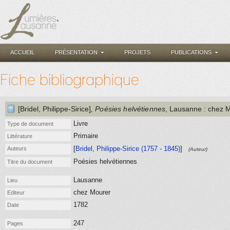
ACCUEIL
PRÉSENTATION
PROJETS
PUBLICATIONS
Fiche bibliographique
[Bridel, Philippe-Sirice]
, Poésies helvétiennes
, Lausanne
: chez 
Livre
Type de document
Primaire
Littérature
[
Bridel, Philippe-Sirice (1757 - 1845)
]
Auteurs
(Auteur)
Poésies helvétiennes
Titre du document
Lausanne
Lieu
chez Mourer
Editeur
1782
Date
247
Pages