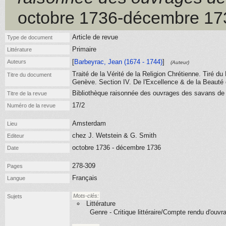
octobre 1736-décembre 17
Article de revue
Type de document
Primaire
Littérature
[
Barbeyrac, Jean (1674 - 1744)
]
Auteurs
(Auteur)
Traité de la Vérité de la Religion Chrétienne. Tiré d
Titre du document
Genève. Section IV. De l'Excellence & de la Beauté 
Bibliothèque raisonnée des ouvrages des savans de 
Titre de la revue
17/2
Numéro de la revue
Amsterdam
Lieu
chez J. Wetstein & G. Smith
Editeur
octobre 1736 - décembre 1736
Date
278-309
Pages
Français
Langue
Mots-clés:
Sujets
Littérature
Genre - Critique littéraire/Compte rendu d'ouvr