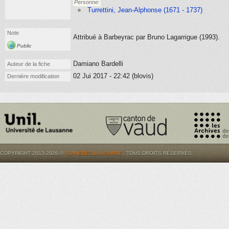
Personne:
Turrettini, Jean-Alphonse (1671 - 1737)
Note
Attribué à Barbeyrac par Bruno Lagarrigue (1993).
Public
Damiano Bardelli
Auteur de la fiche
02 Jui 2017 - 22:42 (blovis)
Dernière modification
COPYRIGHT 2013-2026 ©
LUMIÈRES.LAUSANNE
. TOUS DROITS RÉSERVÉS.