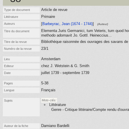
Article de revue
Type de document
Primaire
Littérature
[
Barbeyrac, Jean (1674 - 1744)
]
Auteurs
(Auteur)
Elementa Juris Germanici, tum Veteris, tum quod hod
Titre du document
methodo adornavit Jo. Gottl. Heineccius...
Bibliothèque raisonnée des ouvrages des savans de 
Titre de la revue
23/1
Numéro de la revue
Amsterdam
Lieu
chez J. Wetstein & G. Smith
Editeur
juillet 1739 - septembre 1739
Date
5-38
Pages
Français
Langue
Mots-clés:
Sujets
Littérature
Genre - Critique littéraire/Compte rendu d'ouvr
Damiano Bardelli
Auteur de la fiche