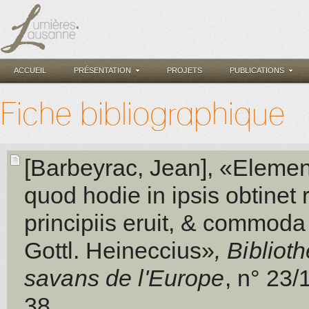
ACCUEIL
PRÉSENTATION
PROJETS
PUBLICATIONS
Fiche bibliographique
[Barbeyrac, Jean]
, «Elemen
quod hodie in ipsis obtinet
principiis eruit, & commoda
Gottl. Heineccius»
, Biblio
savans de l'Europe
, n° 23/
38