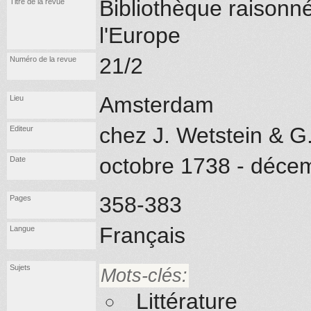
Bibliothèque raison
Titre de la revue
l'Europe
21/2
Numéro de la revue
Amsterdam
Lieu
chez J. Wetstein & G
Editeur
octobre 1738 - déce
Date
358-383
Pages
Français
Langue
Sujets
Mots-clés:
Littérature