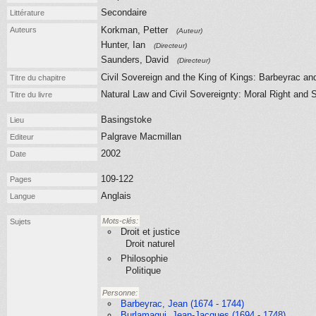
Secondaire
Littérature
Korkman, Petter
Auteurs
(Auteur)
Hunter, Ian
(Directeur)
Saunders, David
(Directeur)
Civil Sovereign and the King of Kings: Barbeyrac and
Titre du chapitre
Natural Law and Civil Sovereignty: Moral Right and S
Titre du livre
Basingstoke
Lieu
Palgrave Macmillan
Editeur
2002
Date
109-122
Pages
Anglais
Langue
Mots-clés:
Sujets
Droit et justice
Droit naturel
Philosophie
Politique
Personne:
Barbeyrac, Jean (1674 - 1744)
Burlamaqui, Jean-Jacques (1694 - 1748)