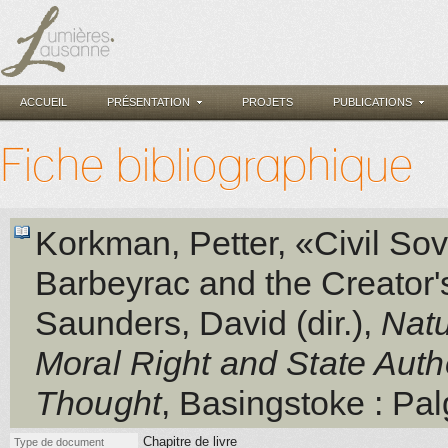
ACCUEIL
PRÉSENTATION
PROJETS
PUBLICATIONS
Fiche bibliographique
Korkman, Petter
, «Civil So
Barbeyrac and the Creator'
Saunders, David (dir.)
,
Natu
Moral Right and State Autho
Thought
, Basingstoke
: Pal
Chapitre de livre
Type de document