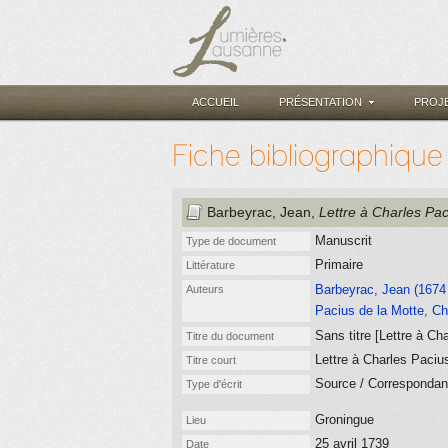
ACCUEIL
PRÉSENTATION
PROJ
Fiche bibliographique
Barbeyrac, Jean
,
Lettre à Charles Pac
Manuscrit
Type de document
Primaire
Littérature
Barbeyrac, Jean (1674 
Auteurs
Pacius de la Motte, Ch
Sans titre [Lettre à Ch
Titre du document
Lettre à Charles Paciu
Titre court
Source / Corresponda
Type d'écrit
Groningue
Lieu
25 avril 1739
Date