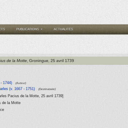
ETS
PUBLICATIONS
ACTUALITÉS
ius de la Motte
, Groningue
, 25 avril 1739
- 1744)
(Auteur)
arles (v. 1667 - 1751)
(Destinataire)
arles Pacius de la Motte, 25 avril 1739]
s de la Motte
nce