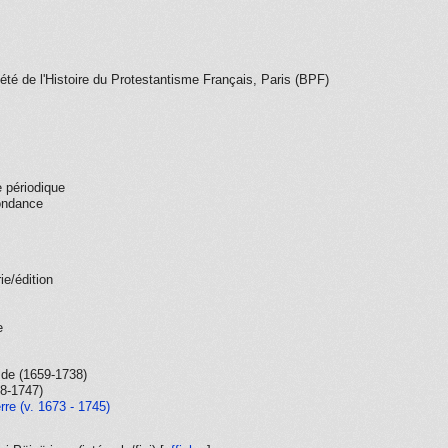
été de l'Histoire du Protestantisme Français, Paris (BPF)
 périodique
ondance
ie/édition
e
 de (1659-1738)
68-1747)
re (v. 1673 - 1745)