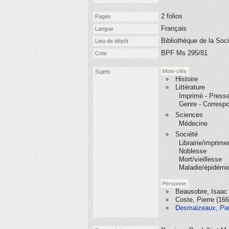
2 folios
Pages
Français
Langue
Bibliothèque de la Soci
Lieu de dépôt
BPF Ms 295/81
Cote
Mots-clés:
Sujets
Histoire
Littérature
Imprimé - Presse
Genre - Corresp
Sciences
Médecine
Société
Librairie/imprimer
Noblesse
Mort/vieillesse
Maladie/épidémi
Personne:
Beausobre, Isaac
Coste, Pierre (16
Desmaizeaux, Pier