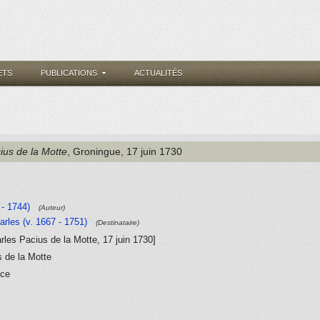
ETS
PUBLICATIONS
ACTUALITÉS
ius de la Motte
, Groningue
, 17 juin 1730
- 1744)
(Auteur)
arles (v. 1667 - 1751)
(Destinataire)
arles Pacius de la Motte, 17 juin 1730]
s de la Motte
nce