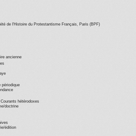
été de l'Histoire du Protestantisme Français, Paris (BPF)
oire ancienne
ues
aye
 périodique
ondance
- Courants hétérodoxes
e/doctrine
hives
ie/édition