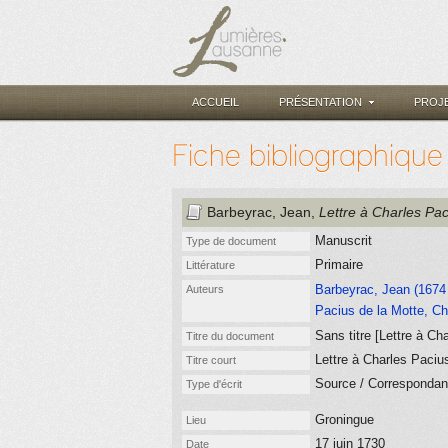
ACCUEIL
PRÉSENTATION
PROJ
Fiche bibliographique
Barbeyrac, Jean
,
Lettre à Charles Pac
Manuscrit
Type de document
Primaire
Littérature
Barbeyrac, Jean (1674 
Auteurs
Pacius de la Motte, Ch
Sans titre [Lettre à Ch
Titre du document
Lettre à Charles Paciu
Titre court
Source / Corresponda
Type d'écrit
Groningue
Lieu
17 juin 1730
Date