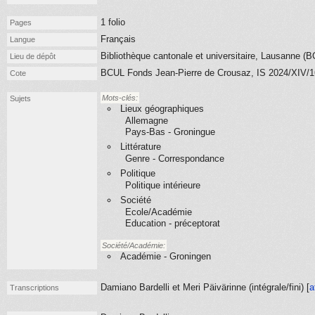
1 folio
Pages
Français
Langue
Bibliothèque cantonale et universitaire, Lausanne (
Lieu de dépôt
BCUL Fonds Jean-Pierre de Crousaz, IS 2024/XIV/1
Cote
Mots-clés:
Sujets
Lieux géographiques
Allemagne
Pays-Bas - Groningue
Littérature
Genre - Correspondance
Politique
Politique intérieure
Société
Ecole/Académie
Education - préceptorat
Société/Académie:
Académie - Groningen
Damiano Bardelli et Meri Päivärinne (
intégrale/fini
) [
a
Transcriptions