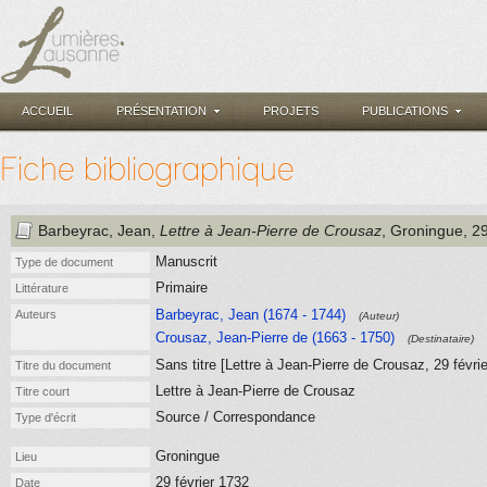
ACCUEIL
PRÉSENTATION
PROJETS
PUBLICATIONS
Fiche bibliographique
Barbeyrac, Jean
,
Lettre à Jean-Pierre de Crousaz
, Groningue
, 2
Manuscrit
Type de document
Primaire
Littérature
Barbeyrac, Jean (1674 - 1744)
Auteurs
(Auteur)
Crousaz, Jean-Pierre de (1663 - 1750)
(Destinataire)
Sans titre [Lettre à Jean-Pierre de Crousaz, 29 févri
Titre du document
Lettre à Jean-Pierre de Crousaz
Titre court
Source / Correspondance
Type d'écrit
Groningue
Lieu
29 février 1732
Date