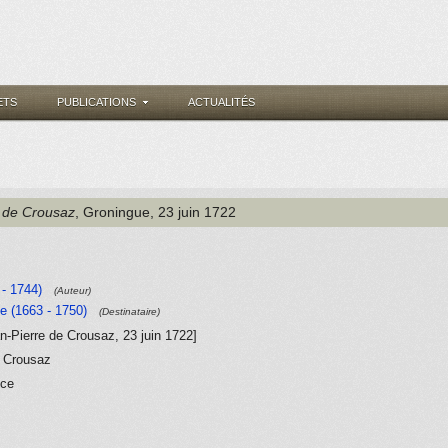
ETS
PUBLICATIONS
ACTUALITÉS
e de Crousaz
, Groningue
, 23 juin 1722
- 1744)
(Auteur)
e (1663 - 1750)
(Destinataire)
an-Pierre de Crousaz, 23 juin 1722]
e Crousaz
nce