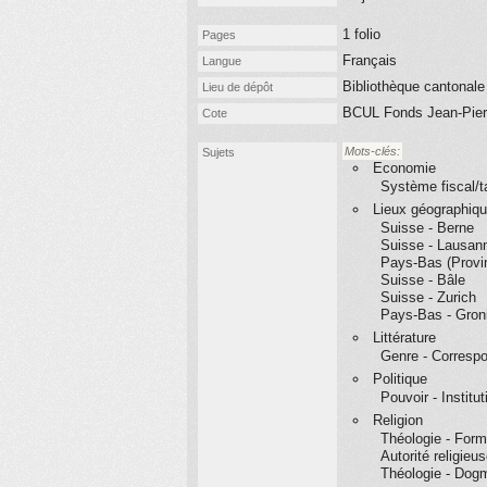
1 folio
Pages
Français
Langue
Bibliothèque cantonale
Lieu de dépôt
BCUL Fonds Jean-Pier
Cote
Mots-clés:
Sujets
Economie
Système fiscal/
Lieux géographiq
Suisse - Berne
Suisse - Lausan
Pays-Bas (Provi
Suisse - Bâle
Suisse - Zurich
Pays-Bas - Gron
Littérature
Genre - Corresp
Politique
Pouvoir - Institu
Religion
Théologie - For
Autorité religieu
Théologie - Dogm