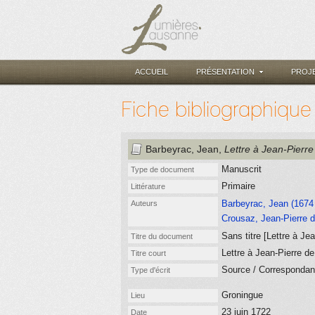
ACCUEIL
PRÉSENTATION
PROJ
Fiche bibliographique
Barbeyrac, Jean
,
Lettre à Jean-Pierr
Manuscrit
Type de document
Primaire
Littérature
Barbeyrac, Jean (1674 
Auteurs
Crousaz, Jean-Pierre d
Sans titre [Lettre à Je
Titre du document
Lettre à Jean-Pierre d
Titre court
Source / Corresponda
Type d'écrit
Groningue
Lieu
23 juin 1722
Date