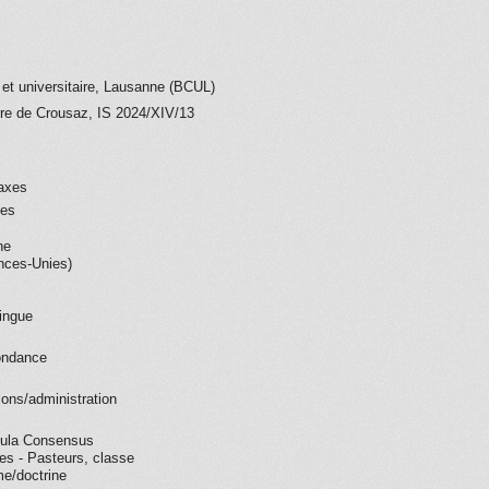
 et universitaire, Lausanne (BCUL)
re de Crousaz, IS 2024/XIV/13
taxes
ues
ne
nces-Unies)
ingue
ondance
tions/administration
mula Consensus
ses - Pasteurs, classe
e/doctrine