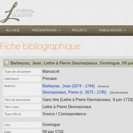
ACCUEIL
PRÉSENTATION
PROJETS
PUBLICATIONS
Fiche bibliographique
Barbeyrac, Jean
,
Lettre à Pierre Desmaizeaux
, Groningue
, 09 ju
Manuscrit
Type de document
Primaire
Littérature
Barbeyrac, Jean (1674 - 1744)
Auteurs
(Auteur)
Desmaizeaux, Pierre (v. 1673 - 1745)
(Destinataire)
Sans titre [Lettre à Pierre Desmaizeaux, 9 juin 1719]
Titre du document
Lettre à Pierre Desmaizeaux
Titre court
Source / Correspondance
Type d'écrit
Groningue
Lieu
09 juin 1719
Date