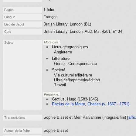
1 folio
Pages
Français
Langue
British Library, London (BL)
Lieu de dépôt
British Library, London, Add. Ms. 4281, n° 34
Cote
Mots-clés:
Sujets
Lieux géographiques
Angleterre
Littérature
Genre - Correspondance
Société
Vie culturelle/littéraire
Librairie/imprimerie/édition
Travail
Personne:
Grotius, Hugo (1583-1645)
Pacius de la Motte, Charles (v. 1667 - 1751)
Sophie Bisset et Meri Päivärinne (
intégrale/fini
) [
affi
Transcriptions
Sophie Bisset
Auteur de la fiche