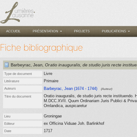
ACCUEIL
PRÉSENTATION
PROJETS
PUBLICATIONS
Fiche bibliographique
Barbeyrac, Jean
, Oratio inauguralis, de studio juris recte institu
Livre
Type de document
Primaire
Littérature
Barbeyrac, Jean (1674 - 1744)
Auteurs
(Auteur)
Oratio inauguralis, de studio juris recte instituendo.
Titre du document
M.DCC.XVII. Quum Ordinariam Juris Publici & Priva
Omlandica, auspicaretur
Groningae
Lieu
ex Officina Viduae Joh. Barlinkhof
Editeur
1717
Date