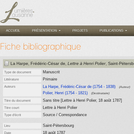
ACCUEIL
PRÉSENTATION
PROJETS
PUBLICATIONS
Fiche bibliographique
La Harpe, Frédéric-César de
,
Lettre à Henri Polier
, Saint-Péters
Manuscrit
Type de document
Primaire
Littérature
La Harpe, Frédéric-César de (1754 - 1838)
Auteurs
(Auteur)
Polier, Henri (1754 - 1821)
(Destinataire)
Sans titre [Lettre à Henri Polier, 18 août 1787]
Titre du document
Lettre à Henri Polier
Titre court
Source / Correspondance
Type d'écrit
Saint-Pétersbourg
Lieu
18 août 1787
Date