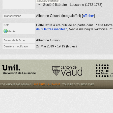
Société/Académie:
Société littéraire - Lausanne (1772-1783)
Albertine Grisoni (
intégrale/fini
) [
afficher
]
Transcriptions
Cette lettre a été publiée en partie dans Pierre Morr
Note
deux lettres inédites"
,
Revue historique vaudoise
, n
Public
Albertine Grisoni
Auteur de la fiche
27 Mai 2019 - 19:19 (blovis)
Dernière modification
COPYRIGHT 2013-2026 ©
LUMIÈRES.LAUSANNE
. TOUS DROITS RÉSERVÉS.