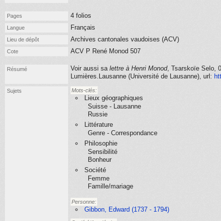
4 folios
Pages
Français
Langue
Archives cantonales vaudoises (ACV)
Lieu de dépôt
ACV P René Monod 507
Cote
Voir aussi sa
lettre à Henri Monod
,
Tsarskoïe Selo,
Résumé
Lumières.Lausanne (Université de Lausanne), url:
ht
Mots-clés:
Sujets
Lieux géographiques
Suisse - Lausanne
Russie
Littérature
Genre - Correspondance
Philosophie
Sensibilité
Bonheur
Société
Femme
Famille/mariage
Personne:
Gibbon, Edward (1737 - 1794)