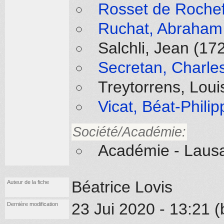
Rosset de Rochef
Ruchat, Abraham 
Salchli, Jean (17
Secretan, Charles
Treytorrens, Lou
Vicat, Béat-Phili
Société/Académie:
Académie - Laus
Béatrice Lovis
Auteur de la fiche
23 Jui 2020 - 13:21 (
Dernière modification