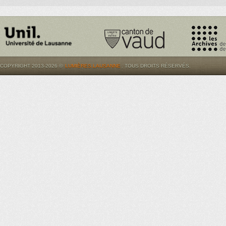
COPYRIGHT 2013-2026 ©
LUMIÈRES.LAUSANNE
. TOUS DROITS RÉSERVÉS.