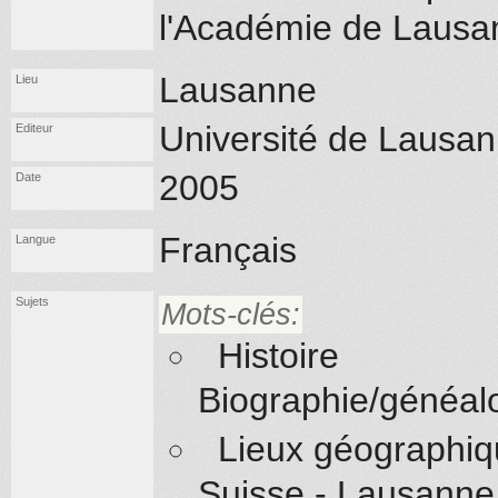
l'Académie de Lausa
Lausanne
Lieu
Université de Lausa
Editeur
2005
Date
Français
Langue
Sujets
Mots-clés:
Histoire
Biographie/généal
Lieux géographi
Suisse - Lausanne