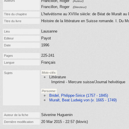
Francillon, Roger
Auteurs
(Auteur)
Francillon, Roger
(Directeur)
L'helvétisme au XVIIIe siècle: de Béat de Muralt au
Titre du chapitre
Histoire de la littérature en Suisse romande. I. Du
Titre du livre
Lausanne
Lieu
Payot
Editeur
1996
Date
225-241
Pages
Français
Langue
Mots-clés:
Sujets
Littérature
Imprimé - Mercure suisse/Journal helvétique
Personne:
Bridel, Philippe-Sirice (1757 - 1845)
Muralt, Beat Ludwig von (v. 1665 - 1749)
Séverine Huguenin
Auteur de la fiche
20 Mar 2015 - 22:57 (blovis)
Dernière modification