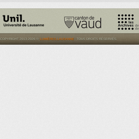
COPYRIGHT 2013-2026 ©
LUMIÈRES.LAUSANNE
. TOUS DROITS RÉSERVÉS.