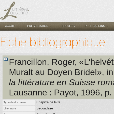
ACCUEIL
PRÉSENTATION
PROJETS
PUBLICATIONS
Fiche bibliographique
Francillon, Roger
, «L'helvé
Muralt au Doyen Bridel»
, i
la littérature en Suisse r
Lausanne
: Payot
, 1996
, p
Chapitre de livre
Type de document
Secondaire
Littérature