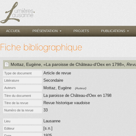
ACCUEIL
PRÉSENTATION
PROJETS
PUBLICATIONS
Fiche bibliographique
Mottaz, Eugène
, «La paroisse de Château-d'Oex en 1798»
, Rev
Article de revue
Type de document
Secondaire
Littérature
Mottaz, Eugène
Auteurs
(Auteur)
La paroisse de Château-d'Oex en 1798
Titre du document
Revue historique vaudoise
Titre de la revue
33
Numéro de la revue
Lausanne
Lieu
[s.n.]
Editeur
1925
Date