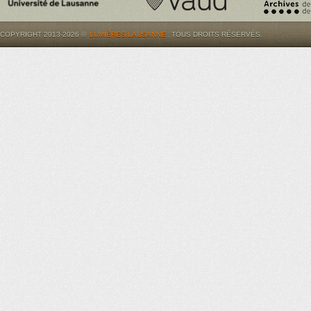
COPYRIGHT 2013-2026 ©
LUMIÈRES.LAUSANNE
. TOUS DROITS RÉSERVÉS.