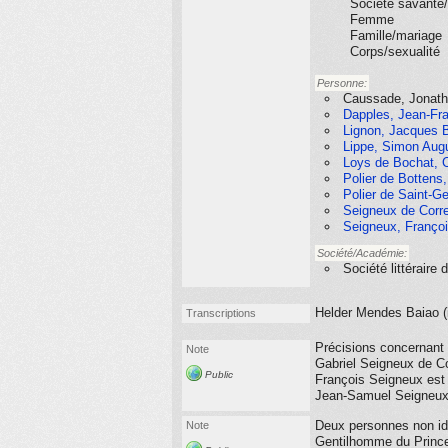
Société savante/
Femme
Famille/mariage
Corps/sexualité
Personne:
Caussade, Jonath
Dapples, Jean-Fra
Lignon, Jacques B
Lippe, Simon Augu
Loys de Bochat, C
Polier de Bottens
Polier de Saint-G
Seigneux de Corre
Seigneux, Françoi
Société/Académie:
Société littéraire
Helder Mendes Baiao (
Transcriptions
Précisions concernant 
Note
Gabriel Seigneux de Co
Public
François Seigneux est 
Jean-Samuel Seigneux
Deux personnes non ide
Note
Gentilhomme du Prince