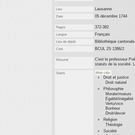
Lausanne
Lieu
05 décembre 1744
Date
372-382
Pages
Français
Langue
Bibliothèque cantonale
Lieu de dépôt
BCUL 2S 1386/2
Cote
C'est le professeur Pol
Résumé
statuts de la société. 
Mots-clés:
Sujets
Droit et justice
Droit naturel
Philosophie
Morale/moeurs
Egalité/inégalité
Vertu/vice
Bonheur
Droit/devoir
Religion
Théologie
Société