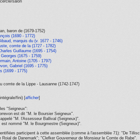
cercle/salon
an, baron de (1679-1752)
nçois (1690 - 1772)
ibaud, marquis du (v. 1677 - 1746)
ste, comte de la (1727 - 1782)
harles Guillaume (1695 - 1754)
, Georges (1675 - 1759)
ermain, Antoine (1705 - 1797)
von, Gabriel (1695 - 1775)
s (1699 - 1775)
 du comte de la Lippe - Lausanne (1742-1747)
intégrale/fini
) [
afficher
]
les "Seigneux":
rrevon est dit "M. le Boursier Seigneux".
appelé "M. l'Assesseur Ballival (Seigneux)".
 est nommé "M. le Bourgmestre (Seigneux)".
ntifiées participent à cette assemblée (comme à l'assemblée 71): "De Tillis
 Roial de Danemark"; "Clefker Gouverneur de Monsieur le Comte de Rabe".