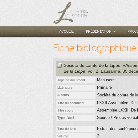
ACCUEIL
PRÉSENTATION
PROJ
Fiche bibliographique
Société du comte de la Lippe
, «Assem
de la Lippe
, vol. 2
, Lausanne
, 05 déc
Manuscrit
Type de document
Primaire
Littérature
Société du comte de l
Auteurs
LXXII Assemblée. De l’
Titre du document
Assemblée LXXII. De l'
Titre court
Source / Procès-verbal
Type d'écrit
Extrait des conférence
Titre du livre
2
Volume