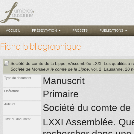
ACCUEIL
PRÉSENTATION
PROJETS
PUBLICATIONS
Fiche bibliographique
Société du comte de la Lippe
, «Assemblée LXXI. Les qualités à 
Société de Monsieur le comte de la Lippe
, vol. 2
, Lausanne
, 28 
Manuscrit
Type de document
Primaire
Littérature
Auteurs
Société du comte de 
LXXI Assemblée. Quell
Titre du document
rechercher dans un