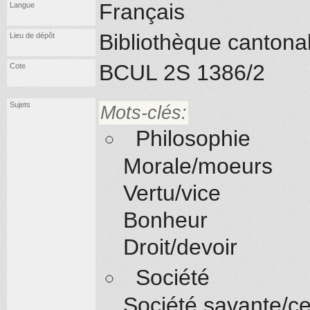
Français
Langue
Bibliothèque cantona
Lieu de dépôt
BCUL 2S 1386/2
Cote
Sujets
Mots-clés:
Philosophie
Morale/moeurs
Vertu/vice
Bonheur
Droit/devoir
Société
Société savante/ce