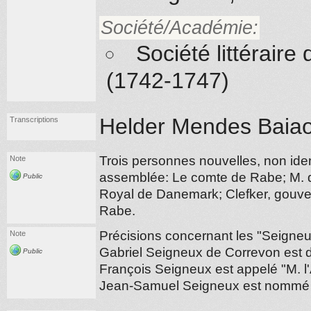
Société/Académie:
Société littérair
(1742-1747)
Helder Mendes Baiao
Transcriptions
Trois personnes nouvelles, non ident
Note
assemblée: Le comte de Rabe; M. d
Public
Royal de Danemark; Clefker, gouve
Rabe.
Précisions concernant les "Seigneu
Note
Gabriel Seigneux de Correvon est di
Public
François Seigneux est appelé "M. l'
Jean-Samuel Seigneux est nommé "