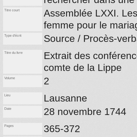
Assemblée LXXI. Les 
Titre court
femme pour le maria
Source / Procès-verb
Type d'écrit
Extrait des conférenc
Titre du livre
comte de la Lippe
2
Volume
Lausanne
Lieu
28 novembre 1744
Date
365-372
Pages