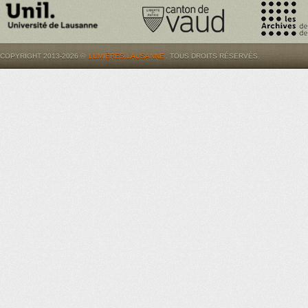
COPYRIGHT 2013-2026 ©
LUMIÈRES.LAUSANNE
. TOUS DROITS RÉSERVÉS.