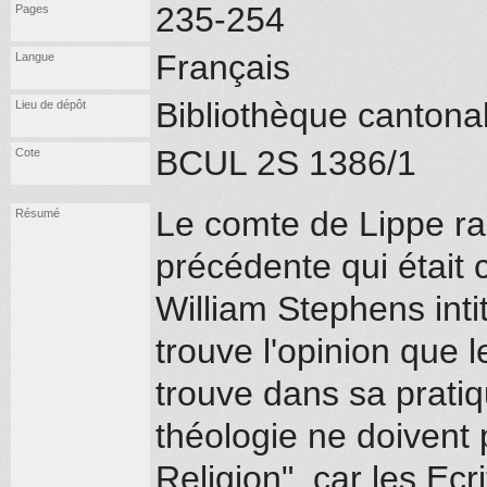
235-254
Pages
Français
Langue
Bibliothèque cantona
Lieu de dépôt
BCUL 2S 1386/1
Cote
Le comte de Lippe ra
Résumé
précédente qui était 
William Stephens inti
trouve l'opinion que le
trouve dans sa prati
théologie ne doivent
Religion", car les Ecr