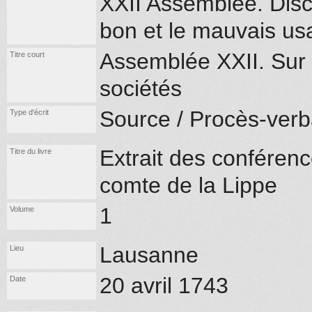
XXII Assemblée. Disco
bon et le mauvais us
Assemblée XXII. Sur 
Titre court
sociétés
Source / Procès-verb
Type d'écrit
Extrait des conférenc
Titre du livre
comte de la Lippe
1
Volume
Lausanne
Lieu
20 avril 1743
Date