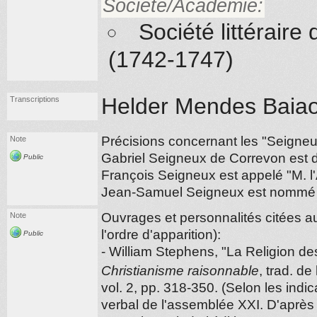
Société/Académie:
Société littérair
(1742-1747)
Helder Mendes Baiao
Transcriptions
Précisions concernant les "Seigneu
Note
Gabriel Seigneux de Correvon est di
Public
François Seigneux est appelé "M. l'
Jean-Samuel Seigneux est nommé "
Ouvrages et personnalités citées a
Note
l'ordre d'apparition):
Public
- William Stephens, "La Religion 
Christianisme raisonnable
, trad. de
vol. 2, pp. 318-350. (Selon les indic
verbal de l'assemblée XXI. D'après l'