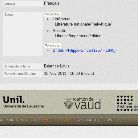
Français
Langue
Mots-clés:
Sujets
Littérature
Littérature nationale/"helvétique"
Société
Librairie/imprimerie/édition
Personne:
Bridel, Philippe-Sirice (1757 - 1845)
Béatrice Lovis
Auteur de la fiche
18 Nov 2011 - 18:39 (blovis)
Dernière modification
COPYRIGHT 2013-2026 ©
LUMIÈRES.LAUSANNE
. TOUS DROITS RÉSERVÉS.