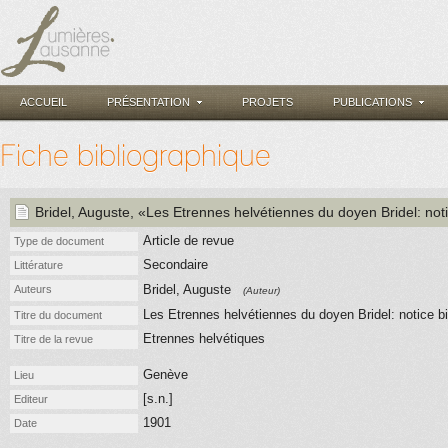
ACCUEIL
PRÉSENTATION
PROJETS
PUBLICATIONS
Fiche bibliographique
Bridel, Auguste
, «Les Etrennes helvétiennes du doyen Bridel: not
Article de revue
Type de document
Secondaire
Littérature
Bridel, Auguste
Auteurs
(Auteur)
Les Etrennes helvétiennes du doyen Bridel: notice bi
Titre du document
Etrennes helvétiques
Titre de la revue
Genève
Lieu
[s.n.]
Editeur
1901
Date