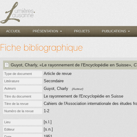
ACCUEIL
PRÉSENTATION
PROJETS
PUBLICATIONS
Fiche bibliographique
Guyot, Charly
, «Le rayonnement de l'Encyclopédie en Suisse»
, 
Article de revue
Type de document
Secondaire
Littérature
Guyot, Charly
Auteurs
(Auteur)
Le rayonnement de l'Encyclopédie en Suisse
Titre du document
Cahiers de l'Association internationale des études f
Titre de la revue
1-2
Numéro de la revue
[s.l.]
Lieu
[s.n.]
Editeur
1951
Date