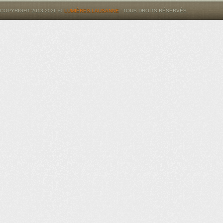
COPYRIGHT 2013-2026 ©
LUMIÈRES.LAUSANNE
. TOUS DROITS RÉSERVÉS.