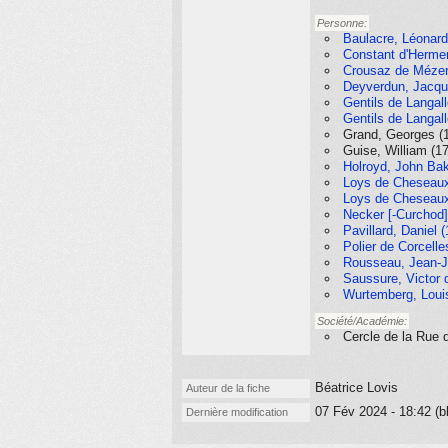
Personne:
Baulacre, Léonard
Constant d'Hermen
Crousaz de Mézery
Deyverdun, Jacqu
Gentils de Langall
Gentils de Langall
Grand, Georges (
Guise, William (1
Holroyd, John Bake
Loys de Cheseaux,
Loys de Cheseaux,
Necker [-Curchod]
Pavillard, Daniel 
Polier de Corcell
Rousseau, Jean-J
Saussure, Victor 
Wurtemberg, Louis
Société/Académie:
Cercle de la Rue 
Béatrice Lovis
Auteur de la fiche
07 Fév 2024 - 18:42 (b
Dernière modification