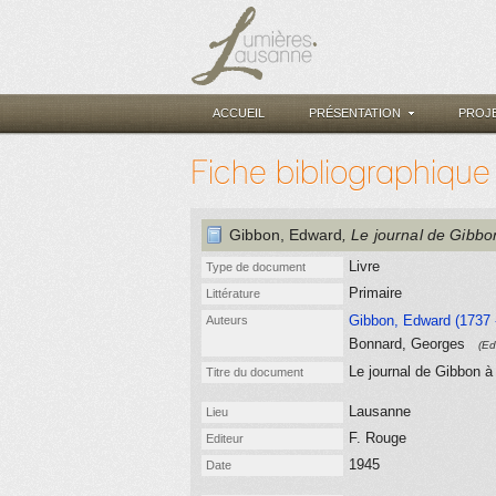
ACCUEIL
PRÉSENTATION
PROJ
Fiche bibliographique
Gibbon, Edward
, Le journal de Gibbo
Livre
Type de document
Primaire
Littérature
Gibbon, Edward (1737 
Auteurs
Bonnard, Georges
(Ed
Le journal de Gibbon à
Titre du document
Lausanne
Lieu
F. Rouge
Editeur
1945
Date