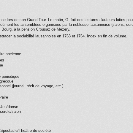
ne lors de son Grand Tour. Le matin, G. fait des lectures d'auteurs latins po
assidûment les assemblées organisées par la noblesse lausannoise (salons, cerc
 de Bourg, à la pension Crousaz de Mézery.
retracer la sociabilité lausannoise en 1763 et 1764. Index en fin de volume.
oire ancienne
ues
ne
 périodique
e/grecque
sonnel (journal, récit de voyage, etc.)
éraire
 Jeu/danse
cercle/salon
 Spectacle/Théâtre de société