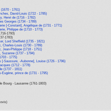
 (1670 - 1761)
ches, David-Louis (1722 - 1785)
, Henri de (1716 - 1782)
es Georges (1734 - 1789)
erie [-Constant], Angélique de (1731 - 1771)
erie, Philippe de (1710 - 1773)
1716-1793)
737-1783)
r, Lord Sheffield (1735 - 1821)
 Charles-Louis (1730 - 1789)
 Jean-Philippe (1718 - 1751)
, Suzanne (1737 - 1794)
(1703 - 1775)
es [-Saussure, -Aubonne], Louise (1726 - 1796)
acques (1712 - 1778)
de (1737 - 1811)
-Eugène, prince de (1731 - 1795)
de Bourg - Lausanne (1761-1803)
lovis)