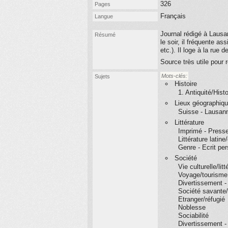
326
Pages
Français
Langue
Journal rédigé à Lausan
Résumé
le soir, il fréquente 
etc.). Il loge à la rue
Source très utile pour 
Mots-clés:
Sujets
Histoire
1. Antiquité/Hist
Lieux géographiq
Suisse - Lausan
Littérature
Imprimé - Presse
Littérature latin
Genre - Ecrit per
Société
Vie culturelle/litt
Voyage/tourisme
Divertissement -
Société savante/
Etranger/réfugié
Noblesse
Sociabilité
Divertissement -