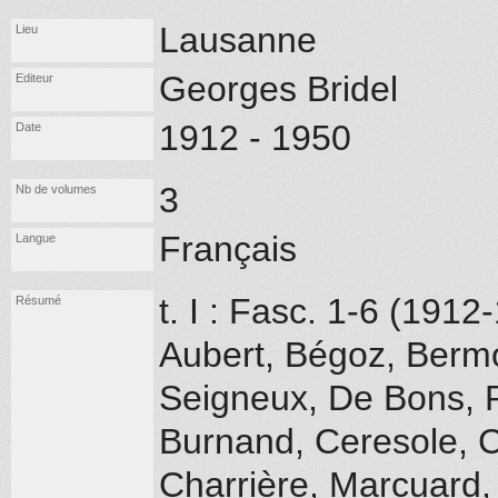
Lausanne
Lieu
Georges Bridel
Editeur
1912 - 1950
Date
3
Nb de volumes
Français
Langue
t. I : Fasc. 1-6 (1912
Résumé
Aubert, Bégoz, Berm
Seigneux, De Bons, Po
Burnand, Ceresole, C
Charrière, Marcuard, 