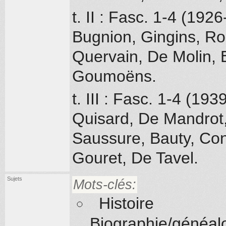
t. II : Fasc. 1-4 (192
Bugnion, Gingins, Ro
Quervain, De Molin, E
Goumoëns.
t. III : Fasc. 1-4 (19
Quisard, De Mandrot,
Saussure, Bauty, Con
Gouret, De Tavel.
Sujets
Mots-clés:
Histoire
Biographie/généal