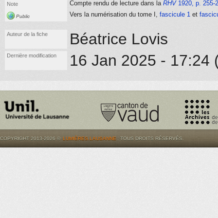
Compte rendu de lecture dans la
RHV
1920, p. 255-
Note
Vers la numérisation du tome I,
fascicule 1
et
fascic
Public
Béatrice Lovis
Auteur de la fiche
16 Jan 2025 - 17:24 (
Dernière modification
COPYRIGHT 2013-2026 ©
LUMIÈRES.LAUSANNE
. TOUS DROITS RÉSERVÉS.