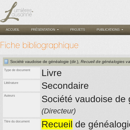
ACCUEIL
PRÉSENTATION
PROJETS
PUBLICATIONS
Fiche bibliographique
Société vaudoise de généalogie (dir.)
, Recueil de généalogies v
Livre
Type de document
Secondaire
Littérature
Auteurs
Société vaudoise de
(Directeur)
Recueil
de généalogi
Titre du document