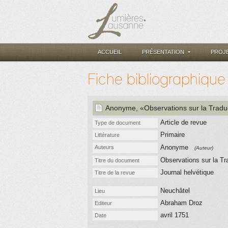
ACCUEIL
PRÉSENTATION
PROJ
Fiche bibliographique
Anonyme
, «Observations sur la Trad
Article de revue
Type de document
Primaire
Littérature
Anonyme
Auteurs
(Auteur)
Observations sur la Tr
Titre du document
Journal helvétique
Titre de la revue
Neuchâtel
Lieu
Abraham Droz
Editeur
avril 1751
Date