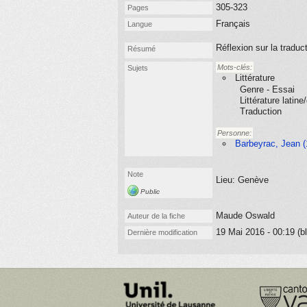
305-323
Pages
Français
Langue
Réflexion sur la tradu
Résumé
Mots-clés:
Sujets
Littérature
Genre - Essai
Littérature latin
Traduction
Personne:
Barbeyrac, Jean (
Note
Lieu: Genève
Public
Maude Oswald
Auteur de la fiche
19 Mai 2016 - 00:19 (bl
Dernière modification