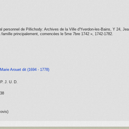
nal personnel de Pillichody: Archives de la Ville d'Yverdon-les-Bains, Y 24, 
a famille principalement, comencées le 5
me
7
bre
1742 », 1742-1782.
-Marie Arouet dit (1694 - 1778)
 P. J. U. D.
738
lovis)