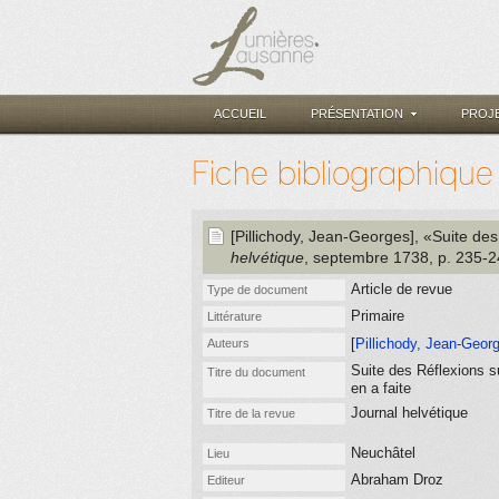
ACCUEIL
PRÉSENTATION
PROJ
Fiche bibliographique
[Pillichody, Jean-Georges]
, «Suite des
helvétique
, septembre 1738
, p. 235-
Article de revue
Type de document
Primaire
Littérature
[
Pillichody, Jean-Geor
Auteurs
Suite des Réflexions s
Titre du document
en a faite
Journal helvétique
Titre de la revue
Neuchâtel
Lieu
Abraham Droz
Editeur