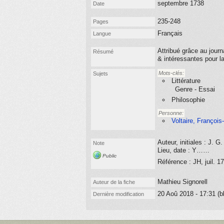
septembre 1738
Date
235-248
Pages
Français
Langue
Attribué grâce au jour
Résumé
& intéressantes pour l
Mots-clés:
Sujets
Littérature
Genre - Essai
Philosophie
Personne:
Voltaire, François
Auteur, initiales : J. G.
Note
Lieu, date : Y……
Public
Référence : JH, juil. 1
Mathieu Signorell
Auteur de la fiche
20 Aoû 2018 - 17:31 (b
Dernière modification