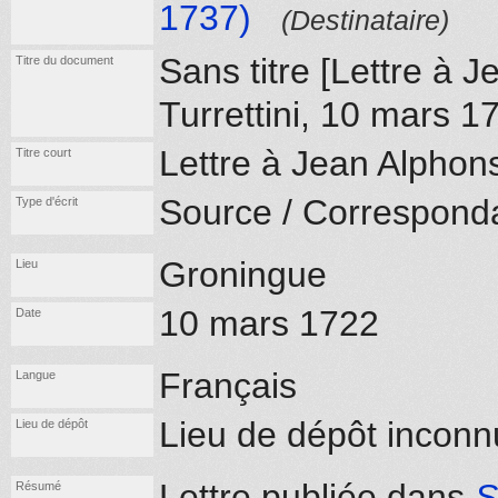
1737)
(Destinataire)
Sans titre [Lettre à 
Titre du document
Turrettini, 10 mars 1
Lettre à Jean Alphons
Titre court
Source / Correspond
Type d'écrit
Groningue
Lieu
10 mars 1722
Date
Français
Langue
Lieu de dépôt inconn
Lieu de dépôt
Lettre publiée dans
S
Résumé