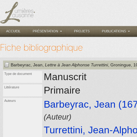
ACCUEIL
PRÉSENTATION
PROJETS
PUBLICATIONS
Fiche bibliographique
Barbeyrac, Jean
,
Lettre à Jean Alphonse Turrettini
, Groningue
, 
Manuscrit
Type de document
Primaire
Littérature
Auteurs
Barbeyrac, Jean (167
(Auteur)
Turrettini, Jean-Alph