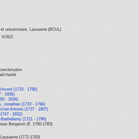
 et universitaire, Lausanne (BCUL)
II/35/2
cercle/salon
al/charité
Vincent (1733 - 1790)
7 - 1836)
50 - 1834)
s, Jonathan (1733 - 1796)
chel Antoine (1737 - 1807)
(1747 - 1832)
-Barthélemy (1721 - 1790)
ouis Benjamin (fl. 1780-1783)
 - Lausanne (1772-1783)