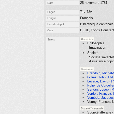
25 novembre 1781
Date
71v-73v
Pages
Français
Langue
Bibliothèque cantonale
Lieu de dépôt
BCUL, Fonds Constant 
Cote
Mots-clés:
Sujets
Philosophie
Imagination
Société
Société savante/
Assistance/hôpit
Personne:
Brandoin, Michel-
Gillies, John (174
Levade, David (17
Polier de Corcelle
Servan, Joseph Mi
Verdeil, François 
Vernède, Jacques
Verrey, François L
Société/Académie:
Société littéraire