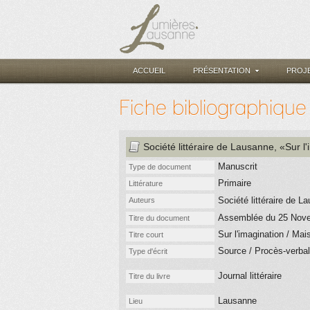
ACCUEIL
PRÉSENTATION
PROJ
Fiche bibliographique
Société littéraire de Lausanne
, «Sur l
Manuscrit
Type de document
Primaire
Littérature
Société littéraire de 
Auteurs
Assemblée du 25 Novem
Titre du document
Sur l'imagination / Mai
Titre court
Source / Procès-verbal
Type d'écrit
Journal littéraire
Titre du livre
Lausanne
Lieu