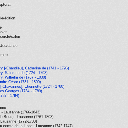
eptorat
ie/édition
e
hives
cercle/salon
 Jeu/danse
éraire
ry [-Chandieu], Catherine de (1741 - 1796)
ry, Salomon de (1724 - 1793)
ry, Wilhelm de (1767 - 1838)
ndre César (1731 - 1800)
 [-Chavannes], Etiennette (1724 - 1780)
es Georges (1734 - 1789)
737 - 1794)
anne
d - Lausanne (1766-1843)
de Bourg - Lausanne (1761-1803)
 - Lausanne (1772-1783)
 du comte de la Lippe - Lausanne (1742-1747)