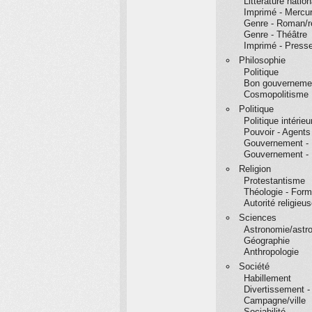
Littérature natio
Imprimé - Mercur
Genre - Roman/réc
Genre - Théâtre
Imprimé - Presse
Philosophie
Politique
Bon gouvernemen
Cosmopolitisme
Politique
Politique intérieu
Pouvoir - Agents 
Gouvernement - 
Gouvernement - N
Religion
Protestantisme
Théologie - For
Autorité religieu
Sciences
Astronomie/astro
Géographie
Anthropologie
Société
Habillement
Divertissement -
Campagne/ville
Sociabilité