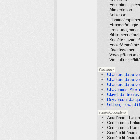
Education - préc
Alimentation
Noblesse
Librairie/imprimer
Etranger/réfugié
Franc-maçonneri
Bibliothèque/arc
Société savante/
Ecole/Académie
Divertissement -
Voyage/tourisme
Vie culturelle/litt
Personne:
Charrière de Séve
Charrière de Séve
Charrière de Séve
Chavannes, Alexa
Clavel de Brenles
Deyverdun, Jacqu
Gibbon, Edward (1
Société/Académie:
Académie - Laus
Cercle de la Palu
Cercle de la Rue 
Société littéraire
Société littéraire