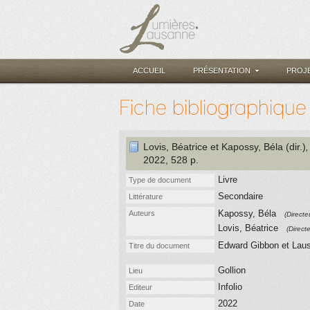
ACCUEIL
PRÉSENTATION
PROJ
Fiche bibliographique
Lovis, Béatrice et Kapossy, Béla (dir.)
2022
, 528 p.
Livre
Type de document
Secondaire
Littérature
Kapossy, Béla
Auteurs
(Directe
Lovis, Béatrice
(Direct
Edward Gibbon et Laus
Titre du document
Gollion
Lieu
Infolio
Editeur
2022
Date