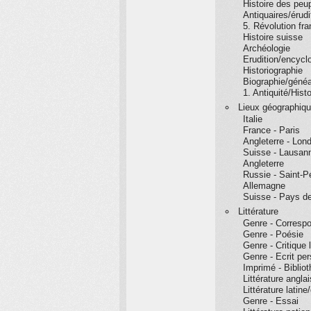
Histoire des peu
Antiquaires/érudi
5. Révolution fr
Histoire suisse
Archéologie
Erudition/encyc
Historiographie
Biographie/généa
1. Antiquité/Hist
Lieux géographiq
Italie
France - Paris
Angleterre - Lon
Suisse - Lausan
Angleterre
Russie - Saint-P
Allemagne
Suisse - Pays d
Littérature
Genre - Corresp
Genre - Poésie
Genre - Critique 
Genre - Ecrit per
Imprimé - Bibliot
Littérature angla
Littérature latin
Genre - Essai