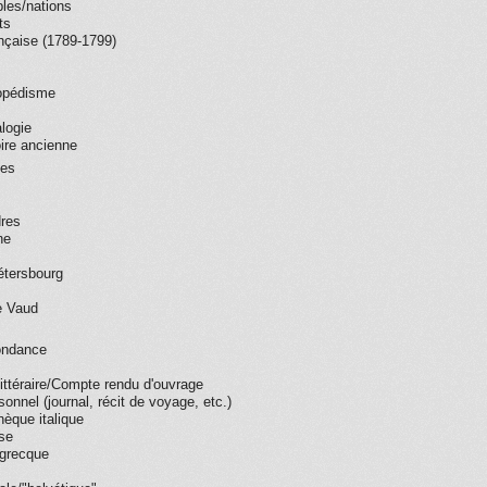
ples/nations
ts
ançaise (1789-1799)
lopédisme
logie
oire ancienne
ues
dres
ne
étersbourg
e Vaud
ondance
littéraire/Compte rendu d'ouvrage
sonnel (journal, récit de voyage, etc.)
hèque italique
ise
e/grecque