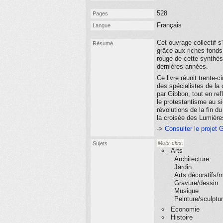
528
Pages
Français
Langue
Cet ouvrage collectif 
Résumé
grâce aux riches fonds 
rouge de cette synthès
dernières années.
Ce livre réunit trente-c
des spécialistes de la
par Gibbon, tout en ref
le protestantisme au si
révolutions de la fin d
la croisée des Lumièr
->
Consulter le projet 
Mots-clés:
Sujets
Arts
Architecture
Jardin
Arts décoratifs/m
Gravure/dessin
Musique
Peinture/sculptu
Economie
Histoire