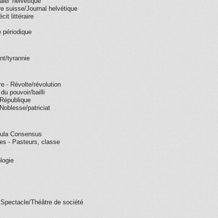
nale/"helvétique"
e suisse/Journal helvétique
it littéraire
 périodique
t/tyrannie
re - Révolte/révolution
du pouvoir/bailli
République
oblesse/patriciat
mula Consensus
ses - Pasteurs, classe
logie
 Spectacle/Théâtre de société