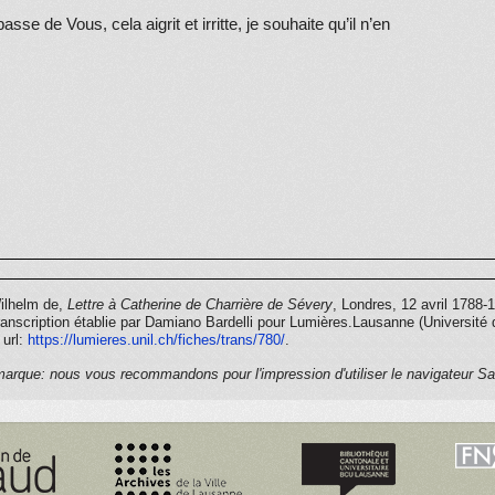
passe de Vous, cela aigrit et irritte, je souhaite qu’il n’en
anne on est si officieux a apprendre les mauvaises nouvelles
u’il n’y auroit que le
Poulet
ou
Philinte
(mots sinonimes)
 fort plaisante je parlois l’autre jour a Neptune
de Coxe
 de ceux qu’il y avoit vu, et je lui dit en Anglois He is
 dit (Neptune) en confidence après, que
fond
veut dire
é, et que ce qu’il y avoit de plus singulier, c’est que la
t do
nn
é a causer, quoiqu’il pensse a lui que c’etoit
Wilhelm de,
Lettre à Catherine de Charrière de Sévery
,
Londres,
12 avril 1788-1
a famille. Vous comprenès l’effet, il auroit falu
ranscription établie par Damiano Bardelli pour Lumières.Lausanne (Université 
 url:
https://
lumieres.unil.ch/fiches/trans/780/
.
 cela ne fit aucun mauvais effet, mais toujours
arque: nous vous recommandons pour l'impression d'utiliser le navigateur Saf
e cette nature. Je Vous vois a Mex
plantant et je Vous assure
 tournès tout de ce coté, Vous ne sauries croire combien
oir etabli chès lui je vois cela, je sais qu’il a refusé d’aller