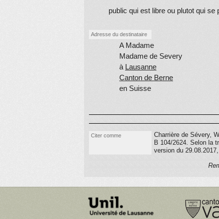
public qui est libre ou plutot qui se 
entende jamais parler, mais a Laus
Adresse du destinataire
qu’il le saura indubitablement, Lorsq
A Madame
Madame de Severy
pour l’en instruire. Il y a une chose
à
Lausanne
l’Anglois qui Vous parloit de Bath, et
Canton de Berne
en Suisse
very
fond
of L. S...’s sister
, il me
plutot passio
nn
é d’amour que d’amiti
liaison de Coxe et de la Dame avoi
Charrière de Sévery, 
Citer comme
injustement j’avois dit cela devant l
B 104/2624
.
Selon la t
version du 29.08.2017,
etre un Dieu pour deviner la chose,
Rem
on est faché de dire des choses d
que mes regards et mon Coeur sont
Gibbon de son coté se rejouit de se v