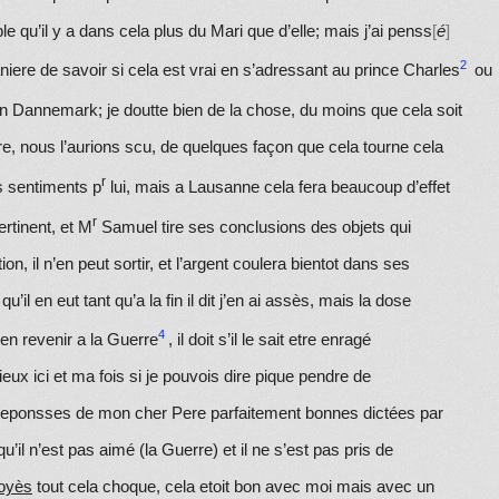
le
qu’il y a dans cela plus du Mari que d’elle; mais j’ai penss
é
iere de savoir si cela est vrai en s’adressant au prince Charles
ou
 Dannemark; je doutte bien de la chose, du moins que cela soit
re, nous l’aurions scu, de quelques façon que cela tourne cela
r
s
sentiments p
lui, mais a Lausanne cela fera beaucoup d’effet
r
rtinent, et M
Samuel tire ses conclusions des objets qui
n, il n’en peut sortir, et l’argent coulera bientot dans ses
u’il en eut tant qu’a la fin il dit j’en ai assès, mais la dose
r en revenir a la Guerre
, il doit s’il le sait etre enragé
rieux ici et ma fois si je pouvois
dire pique pendre de
es reponsses de mon cher Pere parfaitement bo
nn
es dictées par
 qu’il n’est pas aimé (la Guerre) et il ne s’est pas pris de
royès
tout cela choque, cela etoit bon avec moi mais avec un