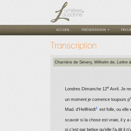
ACCUEIL
PRÉSENTATION
PROJ
Transcription
Charrière de Sévery, Wilhelm de
,
Lettre 
e
Londres Dimanche 12
Avril. Je r
r
un moment je comence toujours p
Mad. d’
Hellfriedt
est folle, ou elle
scavoir si la chose est vraie, il y a
si c’est par betise qu’elle
l'
a dit il
n'