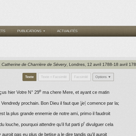
ETS
PUBLICATIONS
ACTUALITÉS
à Catherine de Charrière de Sévery
, Londres
, 12 avril 1788-18 avril 17
Texte
Texte + Facsimilé
Facsimilé
Options ▼
e
eçus hier Votre N° 29
ma chere Mere, et ayant ce matin
Vendredy prochain. Bon Dieu il faut que
je
comence par la;
 est la plus grande ennemie de notre ami, primo il faudroit
r
 du louche, pourquoi attendre qu’il fut parti p
divulguer cela
y auroit pas eu plus de betise a le dire tandis qu’il auroit