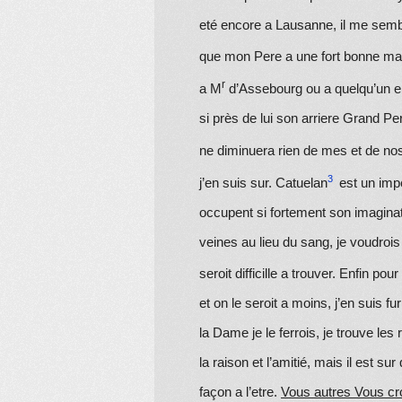
eté encore a Lausanne, il me
semb
que mon Pere a une fort bo
nn
e man
r
a M
d’Assebourg ou a quelqu’un en
si près de lui son arriere Grand Pe
ne
diminuera rien de mes
et de no
j’en suis sur. Catuelan
est un impe
occupent si fortement son imaginatio
veines au lieu du sang, je voudrois q
seroit difficille a trouver. Enfin pou
et on le seroit a moins, j’en suis fu
la Dame je le ferrois, je trouve l
la raison et l’amitié, mais il est sur
façon a l’etre.
Vous autres Vous c