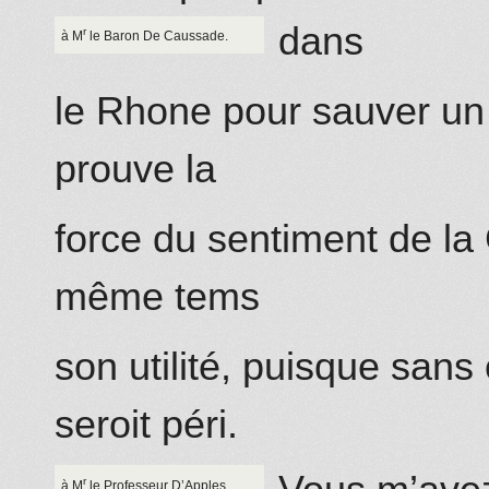
dans
r
à M
le Baron
De Caussade
.
le Rhone pour sauver un 
prouve la
force du sentiment de l
même tems
son utilité, puisque san
seroit péri.
r
à M
le Professeur D’Apples.