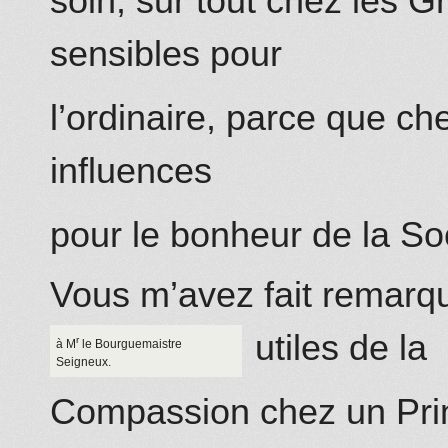
soin, sur tout chez les G
sensibles pour
l’ordinaire, parce que ch
influences
pour le bonheur de la So
Vous m’avez fait remarqu
utiles de la
r
à M
le Bourguemaistre
Seigneux.
Compassion chez un Princ