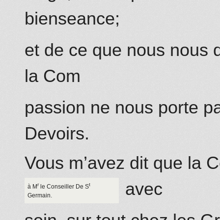
bienseance;
et de ce que nous nous
la Com
passion ne nous porte p
Devoirs.
Vous m’avez dit que la C
avec
r
t
à M
le Conseiller De S
Germain.