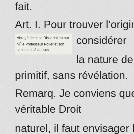
fait.
Art. I. Pour trouver l’origi
considérer
Abregé de cette Dissertation par
r
M
le Professeur Polier et son
sentiment là dessus.
la nature d
primitif, sans révélation.
Remarq. Je conviens que 
véritable Droit
naturel, il faut envisage