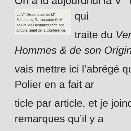
On a lu aujourdhui la V
qui
e
r
La V
Dissertation de M
Schmauss,
Du veritable Droit
naturel des hommes et de son
origine
, sujet de la Conférence.
traite du
Ver
Hommes & de son Origi
vais mettre ici l’abrégé 
Polier en a fait ar
ticle par article, et je joi
remarques qu’il y a