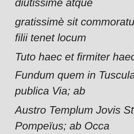
diutissime atque
gratissimè sit commoratu
filii tenet locum
Tuto haec et firmiter h
Fundum quem in Tusculan
publica Via; ab
Austro Templum Jovis Sta
Pompeïus; ab Occa