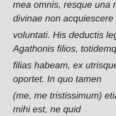
mea omnis, resque una m
divinae non acquiescere
voluntati. His deductis le
Agathonis filios, totidem
filias habeam, ex utrisq
oportet. In quo tamen
(me, me tristissimum) e
mihi est, ne quid