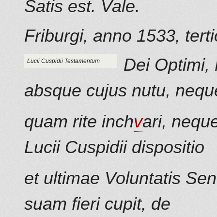
Satis est. Vale.
Friburgi, anno 1533, ter
Dei Optimi,
Lucii Cuspidii Testamentum
absque cujus nutu, nequ
quam rite inch
v
ari, neque
Lucii Cuspidii dispositio
et ultimae Voluntatis Se
suam fieri cupit, de