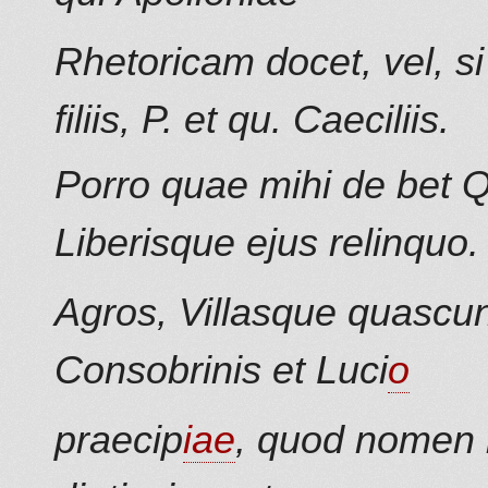
Rhetoricam docet, vel, si
filiis, P. et qu. Caeciliis.
Porro quae mihi de bet 
Liberisque ejus relinquo.
Agros, Villasque quasc
Consobrinis et Luci
o
praecip
iae
, quod nomen 