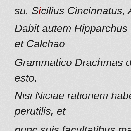
su, S
i
cilius Cincinnatus,
Dabit autem Hipparchus P
et Calchao
Grammatico Drachmas dec
esto.
Nisi Niciae rationem hab
perutilis, et
nunc suis facultatibus ma