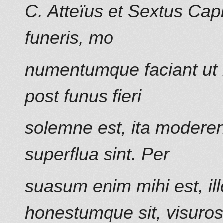
C. Atteïus et Sextus Cap
funeris, mo
numentumque faciant ut m
post funus fieri
solemne est, ita moderent
superflua sint. Per
suasum enim mihi est, ill
honestumque sit, visuros