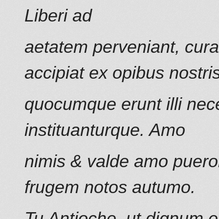
Liberi ad
aetatem perveniant, curae
accipiat ex opibus nostris
quocumque erunt illi nece
instituanturque. Amo
nimis & valde amo puer
frugem notos autumo.
Tu Antioche, ut dignum e