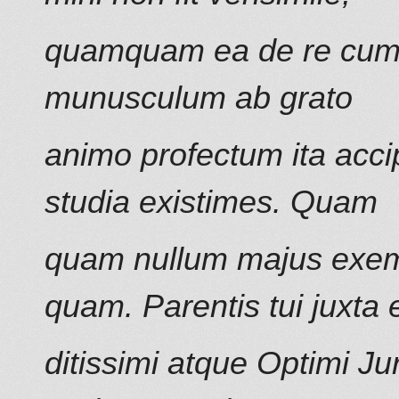
quamquam ea de re cum
munusculum ab grato
animo profectum ita accip
studia existimes. Quam
quam nullum majus exem
quam
. Parentis tui juxta 
ditissimi atque Optimi Ju