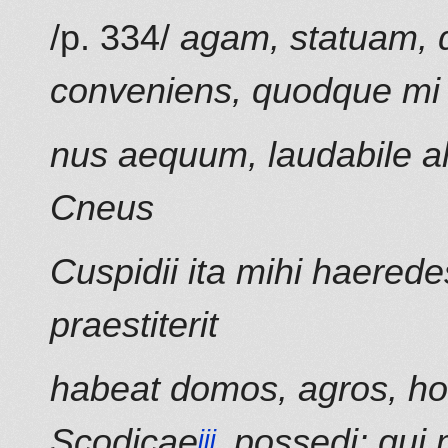
/p. 334/
agam, statuam, q
conveniens, quodque mi
nus aequum, laudabile aliis
Cneus
Cuspidii ita mihi haerede
praestiterit
habeat domos, agros, ho
Scodicae
possedi; qui 