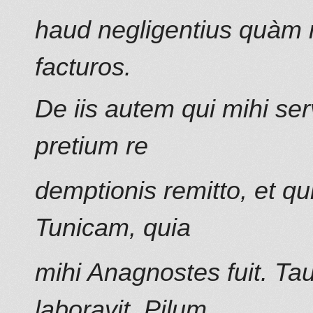
haud negligentius quàm n
facturos.
De iis autem qui mihi ser
pretium re
demptionis remitto, et q
Tunicam, quia
mihi Anagnostes fuit. Ta
laboravit, Pilum