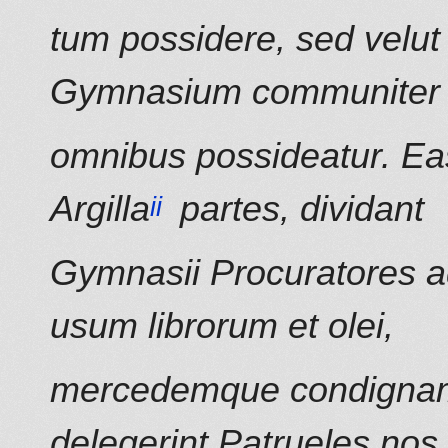
tum possidere, sed velu
Gymnasium communiter
omnibus possideatur. Ea
Argilla
partes, dividant
Gymnasii Procuratores ad
usum librorum et olei,
mercedemque condignam
delegerint Patrueles nos