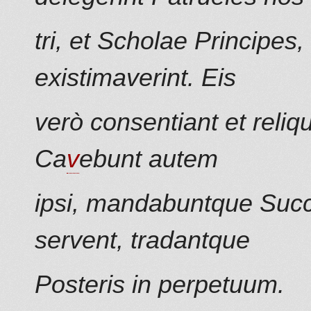
tri, et Scholae Principe
existimaverint. Eis
verò consentiant et reliqu
Ca
v
ebunt autem
ipsi, mandabuntque Succ
servent, tradantque
Posteris in perpetuum.