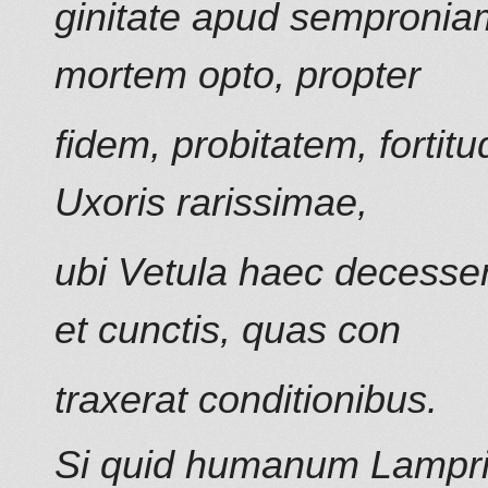
ginitate apud sempronia
mortem opto, propter
fidem, probitatem, fortit
Uxoris rarissimae,
ubi Vetula haec decesseri
et cunctis, quas con
traxerat conditionibus.
Si quid humanum Lamprid