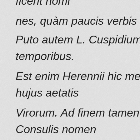
ficerit homi
nes, quàm paucis verbis 
Puto autem L. Cuspidium
temporibus.
Est enim Herennii hic m
hujus aetatis
Virorum. Ad finem tamen 
Consulis nomen