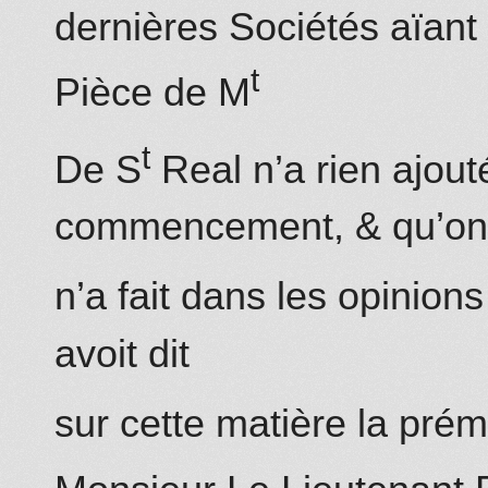
dernières Sociétés aïant r
t
Pièce de M
t
De S
Real n’a rien ajouté
commencement, & qu’on
n’a fait dans les opinions
avoit dit
sur cette matière la prémi