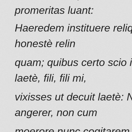
promeritas luant:
Haeredem instituere rel
honestè relin
quam; quibus certo scio 
laetè, fili, fili mi,
vixisses ut decuit laetè: 
angerer, non cum
moerore nunc cogitarem,