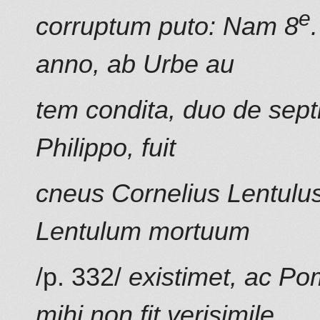
e
corruptum puto: Nam 8
anno, ab Urbe au
tem condita, duo de sep
Philippo, fuit
cneus Cornelius Lentulus
Lentulum mortuum
/p. 332/
existimet, ac Po
mihi non fit verisimile,