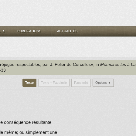
ETS
PUBLICATIONS
ACTUALITÉS
préjugés respectables, par J. Polier de Corcelles», in
Mémoires lus à La
7-33
Texte
Texte + Facsimilé
Facsimilé
Options ▼
r
une conséquence résultante
 elle même; ou simplement une