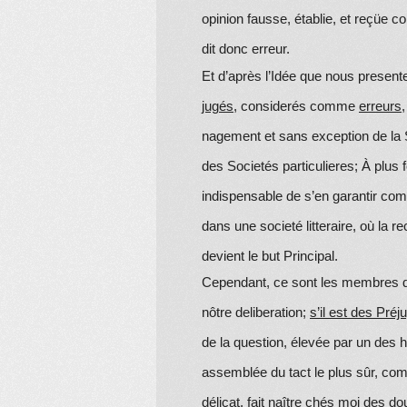
opinion fausse, établie, et reçüe 
dit donc erreur.
Et d’après l’Idée que nous presente 
jugés
, considerés comme
erreurs
nagement et sans exception de la S
des Societés particulieres; À plus 
indispensable de s’en garantir com
dans une societé litteraire, où la 
devient le but Principal.
Cependant, ce sont les membres de
nôtre deliberation;
s’il est des Pré
de la question, élevée par un des 
assemblée du tact le plus sûr, co
délicat, fait naître chés moi des d