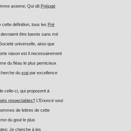
comme axiome; Qui dit
Préjugé
cette définition, tous les
Pré
, devraient être bannis sans mé
ocieté universelle, ainsi que
forte raison est il necessairement
me du fléau le plus pernicieux
recherche du
vrai
par excellence
 celle-ci, qui proposent à
jugés respectables?
L’Enoncé seul
hommes de lettres de cette
mme du gout le plus
outes; Je cherche à les