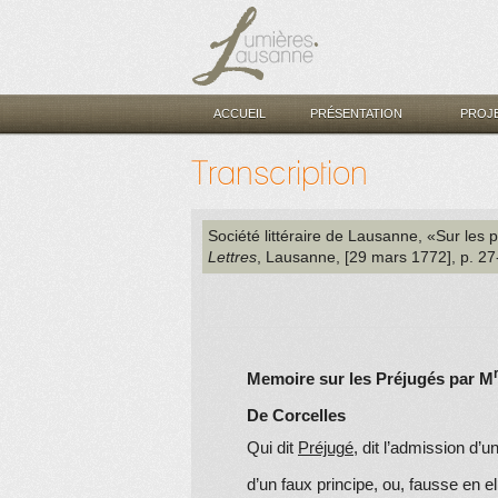
ACCUEIL
PRÉSENTATION
PROJ
Transcription
Société littéraire de Lausanne
, «Sur les 
Lettres
, Lausanne
, [29 mars 1772]
, p. 2
Memoire sur les Préjugés par M
De Corcelles
Qui dit
Préjugé
, dit l’admission d’
d’un faux principe, ou, fausse en