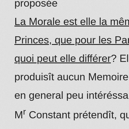
proposée
La Morale est elle la mê
Princes, que pour les Par
quoi peut elle différer
? El
produisît aucun Memoire,
en general peu intéréss
r
M
Constant prétendît, q