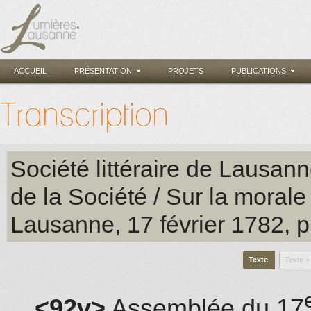
ACCUEIL
PRÉSENTATION
PROJETS
PUBLICATIONS
Transcription
Société littéraire de Lausan
de la Société / Sur la morale
Lausanne
, 17 février 1782
, 
Texte
Texte +
<92v>
Assemblée du 17