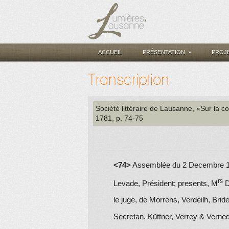
ACCUEIL
PRÉSENTATION
PROJ
Transcription
Société littéraire de Lausanne
, «Sur la c
1781
, p. 74-75
<74>
Assemblée du 2 Decembre 1
rs
Levade, Président; presents, M
D
le juge, de Morrens, Verdeilh, Bridel
Secretan, Küttner, Verrey & Verned