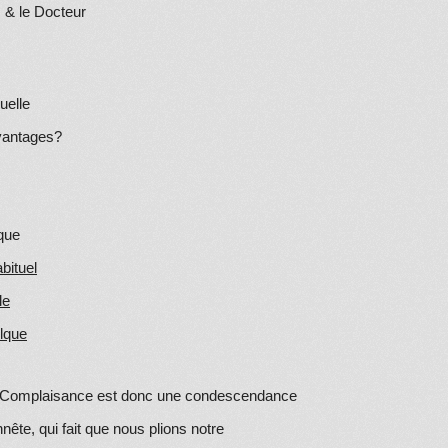
 & le Docteur
uelle
avantages?
 que
abituel
le
lque
 Complaisance est donc une condescendance
nête, qui fait que nous plions notre