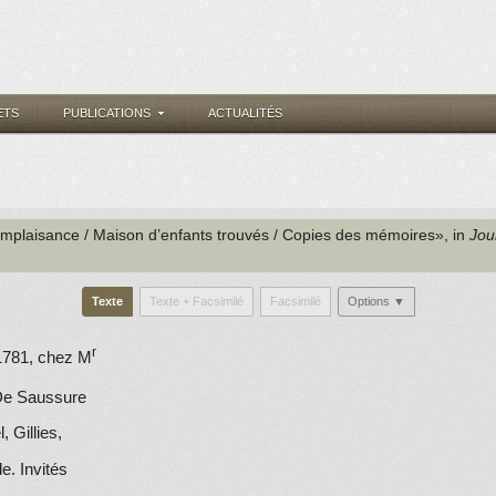
ETS
PUBLICATIONS
ACTUALITÉS
omplaisance / Maison d’enfants trouvés / Copies des mémoires», in
Jour
Texte
Texte + Facsimilé
Facsimilé
Options ▼
r
781, chez M
e Saussure
, Gillies,
e. Invités