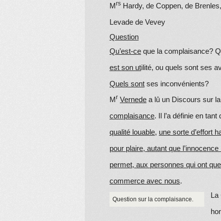
rs
M
Hardy, de Coppen, de Brenles,
Levade de Vevey
Question
Qu’est-ce
que la complaisance? Q
est son ut
ilité, ou quels sont ses 
Quels sont
ses inconvénients?
r
M
Vernede
a lû un Discours sur la
complaisance
. Il l’a définie en tant
qualité louable
,
une sorte d’effort h
pour plaire, autant que l’innocence 
permet, aux personnes qui ont que
commerce avec nous
.
La
Question sur la complaisance.
hon