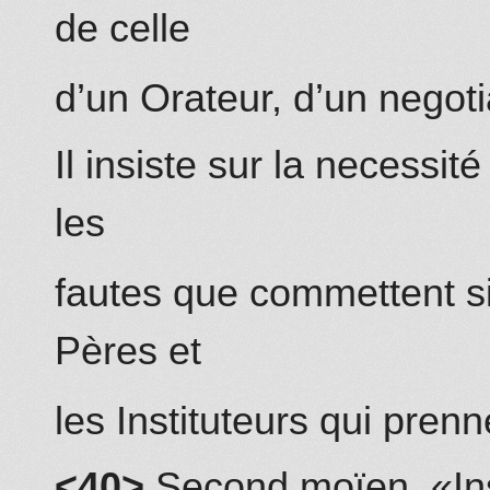
de celle
d’un Orateur, d’un negot
Il insiste sur la necessi
les
fautes que co
mm
ettent 
Pères et
les Instituteurs qui pre
nn
<40>
Second moïen
. «
In