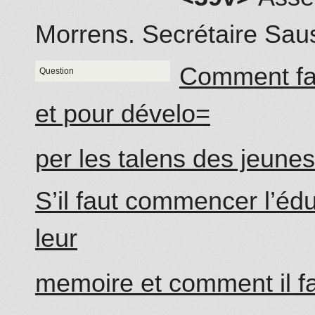
Morrens.
Secrétaire
Saus
Co
mm
ent f
Question
et pour dévelo=
per les talens des jeune
S’il faut co
mm
encer l’éd
leur
memoire et co
mm
ent il f