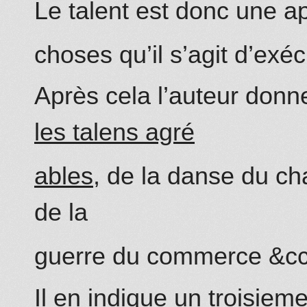
Le talent est donc une ap
choses qu’il s’agit d’exéc
Après cela l’auteur do
nn
les talens agré
ables
, de la danse du c
de la
guerre du co
mm
erce &cc
Il en indique un troisie