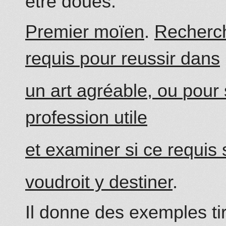
être doués.
Premier moïen
.
Recherch
requis
pour
reussir dans
un art agréable, ou
pour
profession utile
et examiner si ce requis 
voudroit y destiner
.
Il do
nn
e des exemples ti