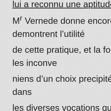
lui a reco
nn
u une aptitud
r
M
Vernede do
nn
e encor
demontrent l’utilité
de cette pratique, et la f
les inconve
niens d’un choix precipit
dans
les diverses vocations q