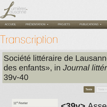
ACCUEIL
PRÉSENTATION
PROJETS
PUBLICATIONS
Transcription
Société littéraire de Lausan
des enfants», in
Journal litté
39v-40
Texte
Texte +
e
<39v>
Asse
11
Fevrier