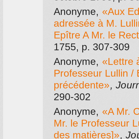
Anonyme
,
«Aux Edi
adressée à M. Lull
Epître A Mr. le Rect
1755
, p. 307-309
Anonyme
,
«Lettre à
Professeur Lullin / 
précédente»
, Jour
290-302
Anonyme
,
«A Mr. C
Mr. le Professeur 
des matières]»
, Jo