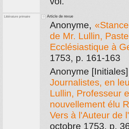
vol.
Article de revue
Littérature primaire
Anonyme
,
«Stances
de Mr. Lullin, Past
Ecclésiastique à G
1753
, p. 161-163
Anonyme [Initiales]
Journalistes, en le
Lullin, Professeur 
nouvellement élu R
Vers à l'Auteur de 
octobre 1753
, p. 