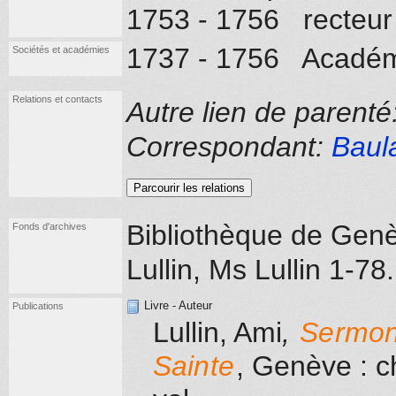
1753 - 1756 recteu
1737 - 1756 Académ
Sociétés et académies
Relations et contacts
Autre lien de parenté
Correspondant:
Baul
Parcourir les relations
Bibliothèque de Gen
Fonds d'archives
Lullin, Ms Lullin 1-78.
Livre - Auteur
Publications
Lullin, Ami
,
Sermons
Sainte
, Genève
: c