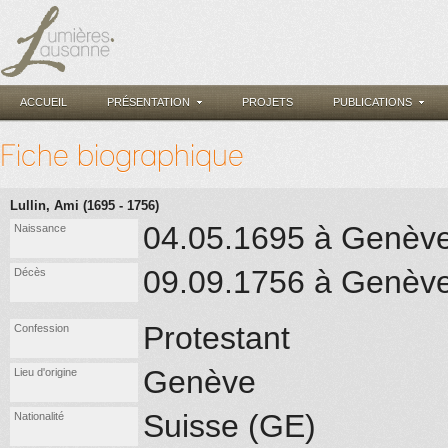
ACCUEIL
PRÉSENTATION
PROJETS
PUBLICATIONS
Fiche biographique
Lullin, Ami (1695 - 1756)
04.05.1695 à Genèv
Naissance
09.09.1756 à Genèv
Décès
Protestant
Confession
Genève
Lieu d'origine
Suisse (GE)
Nationalité