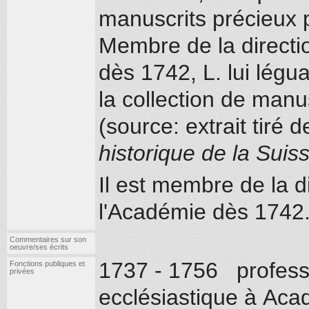
manuscrits précieux p
Membre de la directio
dès 1742, L. lui légu
la collection de manu
(source: extrait tiré d
historique de la Suis
Il est membre de la d
l'Académie dès 1742.
Commentaires sur son
oeuvre/ses écrits
1737 - 1756 professe
Fonctions publiques et
privées
ecclésiastique à Ac