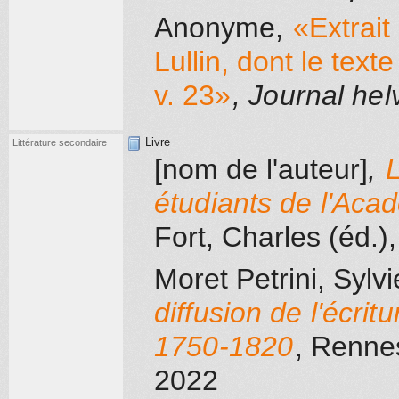
Anonyme
,
«Extrait
Lullin, dont le text
v. 23»
, Journal hel
Livre
Littérature secondaire
[nom de l'auteur]
,
L
étudiants de l'Ac
Fort, Charles (éd.)
Moret Petrini, Sylvi
diffusion de l'écri
1750-1820
, Renne
2022