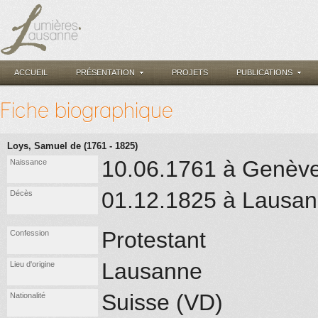
ACCUEIL
PRÉSENTATION
PROJETS
PUBLICATIONS
Fiche biographique
Loys, Samuel de (1761 - 1825)
10.06.1761 à Genèv
Naissance
01.12.1825 à Lausa
Décès
Protestant
Confession
Lausanne
Lieu d'origine
Suisse (VD)
Nationalité