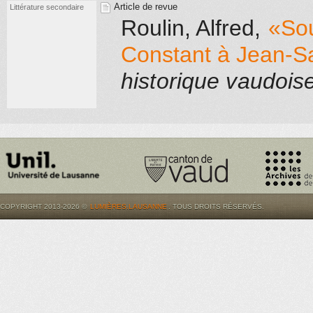
Article de revue
Littérature secondaire
Roulin, Alfred
,
«Sou
Constant à Jean-S
historique vaudois
COPYRIGHT 2013-2026 ©
LUMIÈRES.LAUSANNE
. TOUS DROITS RÉSERVÉS.