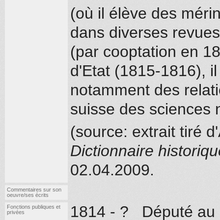
(où il élève des mér
dans diverses revues
(par cooptation en 1
d'Etat (1815-1816), il
notamment des relati
suisse des sciences n
(source: extrait tiré d
Dictionnaire historiq
02.04.2009.
Commentaires sur son
oeuvre/ses écrits
1814 - ? Député au 
Fonctions publiques et
privées